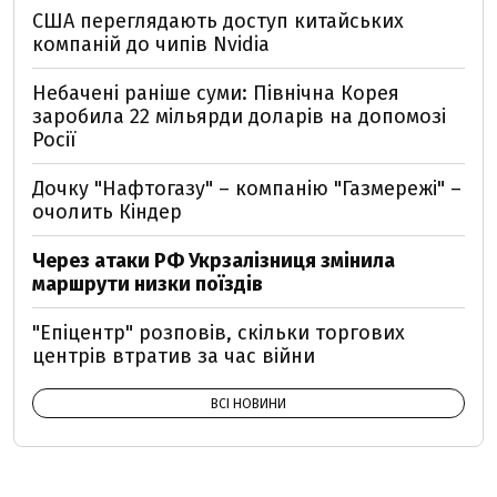
США переглядають доступ китайських
компаній до чипів Nvidia
Небачені раніше суми: Північна Корея
заробила 22 мільярди доларів на допомозі
Росії
Дочку "Нафтогазу" – компанію "Газмережі" –
очолить Кіндер
Через атаки РФ Укрзалізниця змінила
маршрути низки поїздів
"Епіцентр" розповів, скільки торгових
центрів втратив за час війни
ВСІ НОВИНИ