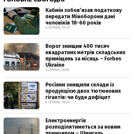
Кабмін зобовʼязав податкову
передати Міноборони дані
чоловіків 18-60 років
6 СЕРПНЯ, 19:39
Ворог знищив 400 тисяч
квадратних метрів складських
приміщень за місяць – Forbes
Ukraine
6 СЕРПНЯ, 16:50
Росіяни знищили склади із
продукцією двох тютюнових
гігантів: чи буде дефіцит
6 СЕРПНЯ, 18:04
Електроенергія
розподілятиметься за новим
принципом – Шмигаль