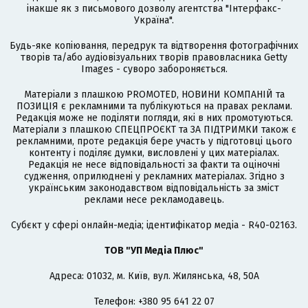
інакше як з письмового дозволу агентства "Інтерфакс-
Україна".
Будь-яке копіювання, передрук та відтворення фотографічних
творів та/або аудіовізуальних творів правовласника Getty
Images - суворо забороняється.
Матеріали з плашкою PROMOTED, НОВИНИ КОМПАНІЙ та
ПОЗИЦІЯ є рекламними та публікуються на правах реклами.
Редакція може не поділяти погляди, які в них промотуються.
Матеріали з плашкою СПЕЦПРОЄКТ та ЗА ПІДТРИМКИ також є
рекламними, проте редакція бере участь у підготовці цього
контенту і поділяє думки, висловлені у цих матеріалах.
Редакція не несе відповідальності за факти та оціночні
судження, оприлюднені у рекламних матеріалах. Згідно з
українським законодавством відповідальність за зміст
реклами несе рекламодавець.
Cубєкт у сфері онлайн-медіа; ідентифікатор медіа - R40-02163.
ТОВ "УП Медіа Плюс"
Адреса: 01032, м. Київ, вул. Жилянська, 48, 50А
Телефон: +380 95 641 22 07