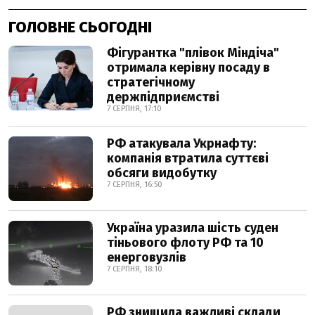
ГОЛОВНЕ СЬОГОДНІ
Фігурантка "плівок Міндіча"
отримала керівну посаду в
стратегічному
держпідприємстві
7 СЕРПНЯ, 17:10
РФ атакувала Укрнафту:
компанія втратила суттєві
обсяги видобутку
7 СЕРПНЯ, 16:50
Україна уразила шість суден
тіньового флоту РФ та 10
енерговузлів
7 СЕРПНЯ, 18:10
РФ знищила важливі склади