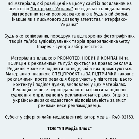
Всі матеріали, які розміщені на цьому сайті із посиланням на
агентство
"Інтерфакс-Україна"
, не підлягають подальшому
відтворенню та/чи розповсюдженню в будь-якій формі,
інакше як з письмового дозволу агентства "Інтерфакс-
Україна".
Будь-яке копіювання, передрук та відтворення фотографічних
творів та/або аудіовізуальних творів правовласника Getty
Images - суворо забороняється.
Матеріали з плашкою PROMOTED, НОВИНИ КОМПАНІЙ та
ПОЗИЦІЯ є рекламними та публікуються на правах реклами.
Редакція може не поділяти погляди, які в них промотуються.
Матеріали з плашкою СПЕЦПРОЄКТ та ЗА ПІДТРИМКИ також є
рекламними, проте редакція бере участь у підготовці цього
контенту і поділяє думки, висловлені у цих матеріалах.
Редакція не несе відповідальності за факти та оціночні
судження, оприлюднені у рекламних матеріалах. Згідно з
українським законодавством відповідальність за зміст
реклами несе рекламодавець.
Cубєкт у сфері онлайн-медіа; ідентифікатор медіа - R40-02163.
ТОВ "УП Медіа Плюс"