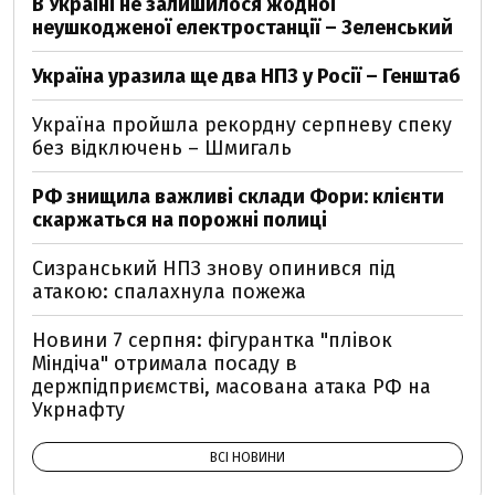
В Україні не залишилося жодної
неушкодженої електростанції – Зеленський
Україна уразила ще два НПЗ у Росії – Генштаб
Україна пройшла рекордну серпневу спеку
без відключень – Шмигаль
РФ знищила важливі склади Фори: клієнти
скаржаться на порожні полиці
Сизранський НПЗ знову опинився під
атакою: спалахнула пожежа
Новини 7 серпня: фігурантка "плівок
Міндіча" отримала посаду в
держпідприємстві, масована атака РФ на
Укрнафту
ВСІ НОВИНИ