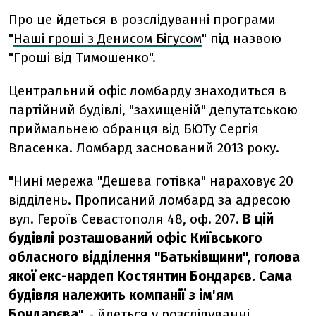
Про це йдеться в розслідуванні програми
"
Наші гроші з Денисом Бігусом
" під назвою
"Гроші від Тимошенко".
Центральний офіс ломбарду знаходиться в
партійний будівлі, "захищеній" депутатською
приймальнею обранця від БЮТу Сергія
Власенка. Ломбард заснований 2013 року.
"Нині мережа "Дешева готівка" нараховує 20
відділень. Прописаний ломбард за адресою
вул. Героїв Севастополя 48, оф. 207.
В цій
будівлі розташований офіс Київського
обласного відділення "Батьківщини", голова
якої екс-нардеп Костянтин Бондарєв. Сама
будівля належить компанії з ім'ям
Бондарєва
", - йдеться у розслідуванні.