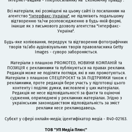
інтернет-видань - гіперпосилання) на "Економічну правду".
Всі матеріали, які розміщені на цьому сайті із посиланням на
агентство
"Інтерфакс-Україна"
, не підлягають подальшому
відтворенню та/чи розповсюдженню в будь-якій формі,
інакше як з письмового дозволу агентства "Інтерфакс-
Україна".
Будь-яке копіювання, передрук та відтворення фотографічних
творів та/або аудіовізуальних творів правовласника Getty
Images - суворо забороняється.
Матеріали з плашкою PROMOTED, НОВИНИ КОМПАНІЙ та
ПОЗИЦІЯ є рекламними та публікуються на правах реклами.
Редакція може не поділяти погляди, які в них промотуються.
Матеріали з плашкою СПЕЦПРОЄКТ та ЗА ПІДТРИМКИ також є
рекламними, проте редакція бере участь у підготовці цього
контенту і поділяє думки, висловлені у цих матеріалах.
Редакція не несе відповідальності за факти та оціночні
судження, оприлюднені у рекламних матеріалах. Згідно з
українським законодавством відповідальність за зміст
реклами несе рекламодавець.
Cубєкт у сфері онлайн-медіа; ідентифікатор медіа - R40-02163.
ТОВ "УП Медіа Плюс"