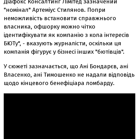
Діафокс Консалтинг Лімітед зазначений
"номінал" Артеміус Стилянов. Попри
неможливість встановити справжнього
власника, офшорку можно чітко
ідентифікувати як компанію з кола інтересів
БЮТу", - вказують журналісти, оскільки ця
компанія фігурує у бізнесі інших "бютівців".
У сюжеті зазначається, що Ані Бондарєв, ані
Власенко, ані Тимошенко не надали відповідь
щодо кінцевого бенефіціара ломбарду.