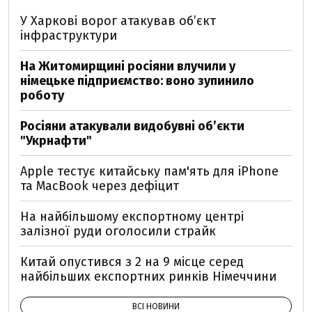
У Харкові ворог атакував обʼєкт
інфраструктури
На Житомирщині росіяни влучили у
німецьке підприємство: воно зупинило
роботу
Росіяни атакували видобувні обʼєкти
"Укрнафти"
Apple тестує китайську пам'ять для iPhone
та MacBook через дефіцит
На найбільшому експортному центрі
залізної руди оголосили страйк
Китай опустився з 2 на 9 місце серед
найбільших експортних ринків Німеччини
ВСІ НОВИНИ