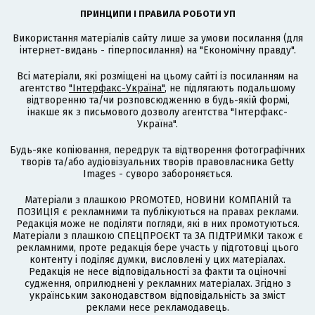
ПРИНЦИПИ І ПРАВИЛА РОБОТИ УП
Використання матеріалів сайту лише за умови посилання (для
інтернет-видань - гіперпосилання) на "Економічну правду".
Всі матеріали, які розміщені на цьому сайті із посиланням на
агентство
"Інтерфакс-Україна"
, не підлягають подальшому
відтворенню та/чи розповсюдженню в будь-якій формі,
інакше як з письмового дозволу агентства "Інтерфакс-
Україна".
Будь-яке копіювання, передрук та відтворення фотографічних
творів та/або аудіовізуальних творів правовласника Getty
Images - суворо забороняється.
Матеріали з плашкою PROMOTED, НОВИНИ КОМПАНІЙ та
ПОЗИЦІЯ є рекламними та публікуються на правах реклами.
Редакція може не поділяти погляди, які в них промотуються.
Матеріали з плашкою СПЕЦПРОЄКТ та ЗА ПІДТРИМКИ також є
рекламними, проте редакція бере участь у підготовці цього
контенту і поділяє думки, висловлені у цих матеріалах.
Редакція не несе відповідальності за факти та оціночні
судження, оприлюднені у рекламних матеріалах. Згідно з
українським законодавством відповідальність за зміст
реклами несе рекламодавець.