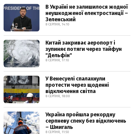
В Україні не залишилося жодної
неушкодженої електростанції –
Зеленський
8 СЕРПНЯ, 14:10
Китай закриває аеропорт і
зупиняє потяги через тайфун
"Дельфін"
8 СЕРПНЯ, 17:10
У Венесуелі спалахнули
протести через щоденні
відключення світла
8 СЕРПНЯ, 18:00
Україна пройшла рекордну
серпневу спеку без відключень
– Шмигаль
8 СЕРПНЯ, 11:50