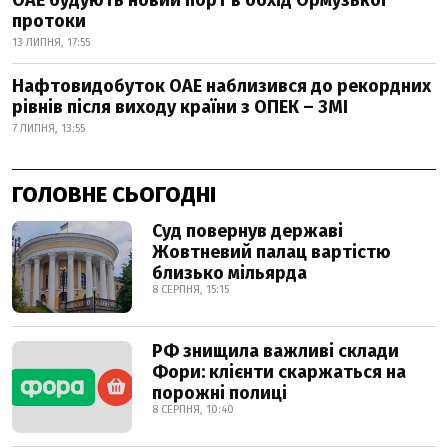
ОАЕ будують новий порт в обхід Ормузької
протоки
13 ЛИПНЯ, 17:55
Нафтовидобуток ОАЕ наблизився до рекордних
рівнів після виходу країни з ОПЕК – ЗМІ
7 ЛИПНЯ, 13:55
ГОЛОВНЕ СЬОГОДНІ
Суд повернув державі
Жовтневий палац вартістю
близько мільярда
8 СЕРПНЯ, 15:15
РФ знищила важливі склади
Фори: клієнти скаржаться на
порожні полиці
8 СЕРПНЯ, 10:40