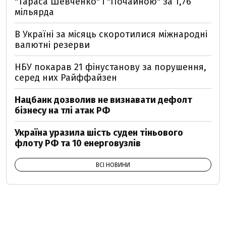
"Тараса Шевченко" і "Почайною" за 1,76
мільярда
В Україні за місяць скоротилися міжнародні
валютні резерви
НБУ покарав 21 фінустанову за порушення,
серед них Райффайзен
Нацбанк дозволив не визнавати дефолт
бізнесу на тлі атак РФ
Україна уразила шість суден тіньового
флоту РФ та 10 енерговузлів
ВСІ НОВИНИ