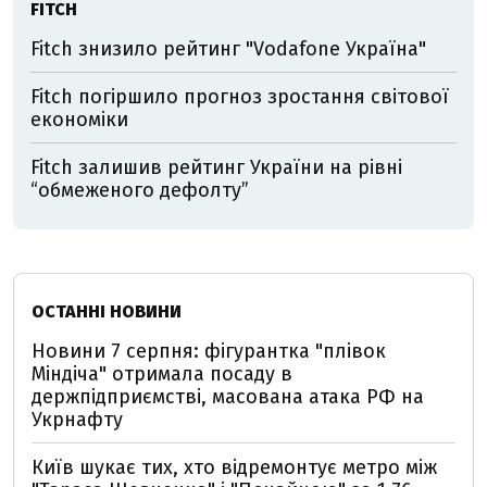
FITCH
Fitch знизило рейтинг "Vodafone Україна"
Fitch погіршило прогноз зростання світової
економіки
Fitch залишив рейтинг України на рівні
“обмеженого дефолту”
ОСТАННІ НОВИНИ
Новини 7 серпня: фігурантка "плівок
Міндіча" отримала посаду в
держпідприємстві, масована атака РФ на
Укрнафту
Київ шукає тих, хто відремонтує метро між