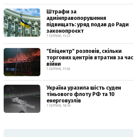
Штрафи за
адмінправопорушення
підвищать: уряд подав до Ради
законопроєкт
7 СЕРПНЯ, 11:23
"Епіцентр" розповів, скільки
торгових центрів втратив за час
війни
7 СЕРПНЯ, 11:56
Україна уразила шість суден
тіньового флоту РФ та 10
енерговузлів
7 СЕРПНЯ, 18:10