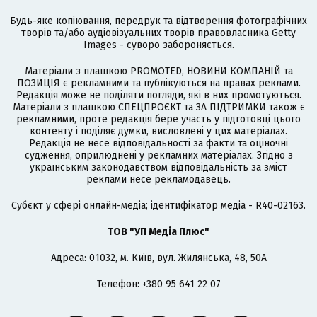
Будь-яке копіювання, передрук та відтворення фотографічних
творів та/або аудіовізуальних творів правовласника Getty
Images - суворо забороняється.
Матеріали з плашкою PROMOTED, НОВИНИ КОМПАНІЙ та
ПОЗИЦІЯ є рекламними та публікуються на правах реклами.
Редакція може не поділяти погляди, які в них промотуються.
Матеріали з плашкою СПЕЦПРОЄКТ та ЗА ПІДТРИМКИ також є
рекламними, проте редакція бере участь у підготовці цього
контенту і поділяє думки, висловлені у цих матеріалах.
Редакція не несе відповідальності за факти та оціночні
судження, оприлюднені у рекламних матеріалах. Згідно з
українським законодавством відповідальність за зміст
реклами несе рекламодавець.
Cубєкт у сфері онлайн-медіа; ідентифікатор медіа - R40-02163.
ТОВ "УП Медіа Плюс"
Адреса: 01032, м. Київ, вул. Жилянська, 48, 50А
Телефон: +380 95 641 22 07