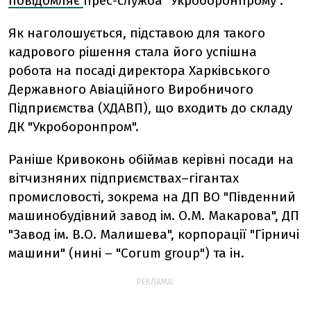
повідомляє
прес-служба "Укроборонпрому".
Як наголошується, підставою для такого
кадрового рішення стала його успішна
робота на посаді директора Харківського
Державного Авіаційного Виробничого
Підприємства (ХДАВП), що входить до складу
ДК "Укроборонпром".
Раніше Кривоконь обіймав керівні посади на
вітчизняних підприємствах–гігантах
промисловості, зокрема на ДП ВО "Південний
машинобудівний завод ім. О.М. Макарова", ДП
"Завод ім. В.О. Малишева", корпорації "Гірничі
машини" (нині – "Corum group") та ін.
РЕКЛАМА: