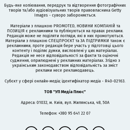
Будь-яке копіювання, передрук та відтворення фотографічних
творів та/або аудіовізуальних творів правовласника Getty
Images - суворо забороняється.
Матеріали з плашкою PROMOTED, НОВИНИ КОМПАНІЙ та
ПОЗИЦІЯ є рекламними та публікуються на правах реклами.
Редакція може не поділяти погляди, які в них промотуються.
Матеріали з плашкою СПЕЦПРОЄКТ та ЗА ПІДТРИМКИ також є
рекламними, проте редакція бере участь у підготовці цього
контенту і поділяє думки, висловлені у цих матеріалах.
Редакція не несе відповідальності за факти та оціночні
судження, оприлюднені у рекламних матеріалах. Згідно з
українським законодавством відповідальність за зміст
реклами несе рекламодавець.
Cубєкт у сфері онлайн-медіа; ідентифікатор медіа - R40-02163.
ТОВ "УП Медіа Плюс"
Адреса: 01032, м. Київ, вул. Жилянська, 48, 50А
Телефон: +380 95 641 22 07