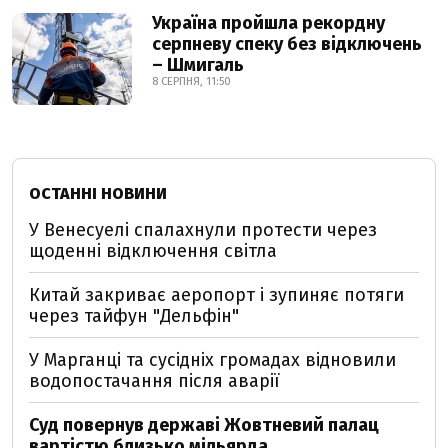
Україна пройшла рекордну
серпневу спеку без відключень
– Шмигаль
8 СЕРПНЯ, 11:50
ОСТАННІ НОВИНИ
У Венесуелі спалахнули протести через
щоденні відключення світла
Китай закриває аеропорт і зупиняє потяги
через тайфун "Дельфін"
У Марганці та сусідніх громадах відновили
водопостачання після аварії
Суд повернув державі Жовтневий палац
вартістю близько мільярда