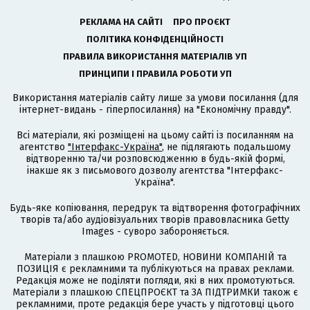
РЕКЛАМА НА САЙТІ
ПРО ПРОЄКТ
ПОЛІТИКА КОНФІДЕНЦІЙНОСТІ
ПРАВИЛА ВИКОРИСТАННЯ МАТЕРІАЛІВ УП
ПРИНЦИПИ І ПРАВИЛА РОБОТИ УП
Використання матеріалів сайту лише за умови посилання (для
інтернет-видань - гіперпосилання) на "Економічну правду".
Всі матеріали, які розміщені на цьому сайті із посиланням на
агентство
"Інтерфакс-Україна"
, не підлягають подальшому
відтворенню та/чи розповсюдженню в будь-якій формі,
інакше як з письмового дозволу агентства "Інтерфакс-
Україна".
Будь-яке копіювання, передрук та відтворення фотографічних
творів та/або аудіовізуальних творів правовласника Getty
Images - суворо забороняється.
Матеріали з плашкою PROMOTED, НОВИНИ КОМПАНІЙ та
ПОЗИЦІЯ є рекламними та публікуються на правах реклами.
Редакція може не поділяти погляди, які в них промотуються.
Матеріали з плашкою СПЕЦПРОЄКТ та ЗА ПІДТРИМКИ також є
рекламними, проте редакція бере участь у підготовці цього