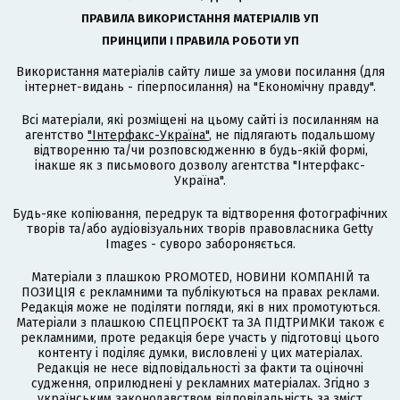
ПРАВИЛА ВИКОРИСТАННЯ МАТЕРІАЛІВ УП
ПРИНЦИПИ І ПРАВИЛА РОБОТИ УП
Використання матеріалів сайту лише за умови посилання (для
інтернет-видань - гіперпосилання) на "Економічну правду".
Всі матеріали, які розміщені на цьому сайті із посиланням на
агентство
"Інтерфакс-Україна"
, не підлягають подальшому
відтворенню та/чи розповсюдженню в будь-якій формі,
інакше як з письмового дозволу агентства "Інтерфакс-
Україна".
Будь-яке копіювання, передрук та відтворення фотографічних
творів та/або аудіовізуальних творів правовласника Getty
Images - суворо забороняється.
Матеріали з плашкою PROMOTED, НОВИНИ КОМПАНІЙ та
ПОЗИЦІЯ є рекламними та публікуються на правах реклами.
Редакція може не поділяти погляди, які в них промотуються.
Матеріали з плашкою СПЕЦПРОЄКТ та ЗА ПІДТРИМКИ також є
рекламними, проте редакція бере участь у підготовці цього
контенту і поділяє думки, висловлені у цих матеріалах.
Редакція не несе відповідальності за факти та оціночні
судження, оприлюднені у рекламних матеріалах. Згідно з
українським законодавством відповідальність за зміст