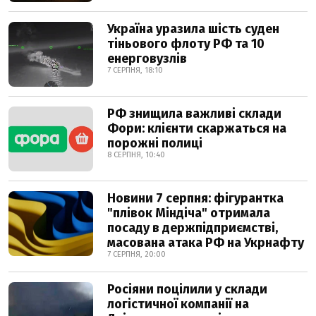
Україна уразила шість суден
тіньового флоту РФ та 10
енерговузлів
7 СЕРПНЯ, 18:10
РФ знищила важливі склади
Фори: клієнти скаржаться на
порожні полиці
8 СЕРПНЯ, 10:40
Новини 7 серпня: фігурантка
"плівок Міндіча" отримала
посаду в держпідприємстві,
масована атака РФ на Укрнафту
7 СЕРПНЯ, 20:00
Росіяни поцілили у склади
логістичної компанії на