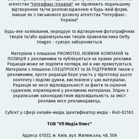
агентство
"Інтерфакс-Україна"
, не підлягають подальшому
відтворенню та/чи розповсюдженню в будь-якій формі,
інакше як з письмового дозволу агентства "Інтерфакс-
Україна".
Будь-яке копіювання, передрук та відтворення фотографічних
творів та/або аудіовізуальних творів правовласника Getty
Images - суворо забороняється.
Матеріали з плашкою PROMOTED, НОВИНИ КОМПАНІЙ та
ПОЗИЦІЯ є рекламними та публікуються на правах реклами.
Редакція може не поділяти погляди, які в них промотуються.
Матеріали з плашкою СПЕЦПРОЄКТ та ЗА ПІДТРИМКИ також є
рекламними, проте редакція бере участь у підготовці цього
контенту і поділяє думки, висловлені у цих матеріалах.
Редакція не несе відповідальності за факти та оціночні
судження, оприлюднені у рекламних матеріалах. Згідно з
українським законодавством відповідальність за зміст
реклами несе рекламодавець.
Cубєкт у сфері онлайн-медіа; ідентифікатор медіа - R40-02163.
ТОВ "УП Медіа Плюс"
Адреса: 01032, м. Київ, вул. Жилянська, 48, 50А