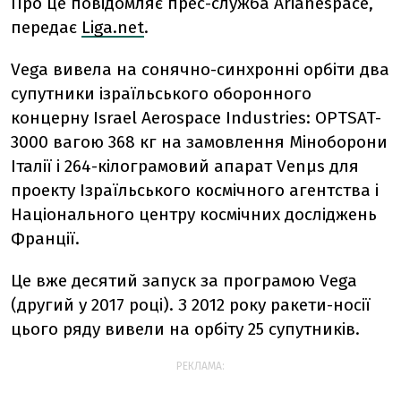
Про це повідомляє прес-служба Arianespace,
передає
Liga.net
.
Vega вивела на сонячно-синхронні орбіти два
супутники ізраїльського оборонного
концерну Israel Aerospace Industries: OPTSAT-
3000 вагою 368 кг на замовлення Міноборони
Італії і 264-кілограмовий апарат Venμs для
проекту Ізраїльського космічного агентства і
Національного центру космічних досліджень
Франції.
Це вже десятий запуск за програмою Vega
(другий у 2017 році). З 2012 року ракети-носії
цього ряду вивели на орбіту 25 супутників.
РЕКЛАМА: