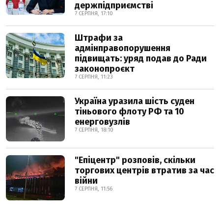
держпідприємстві
7 СЕРПНЯ, 17:10
Штрафи за
адмінправопорушення
підвищать: уряд подав до Ради
законопроєкт
7 СЕРПНЯ, 11:23
Україна уразила шість суден
тіньового флоту РФ та 10
енерговузлів
7 СЕРПНЯ, 18:10
"Епіцентр" розповів, скільки
торгових центрів втратив за час
війни
7 СЕРПНЯ, 11:56