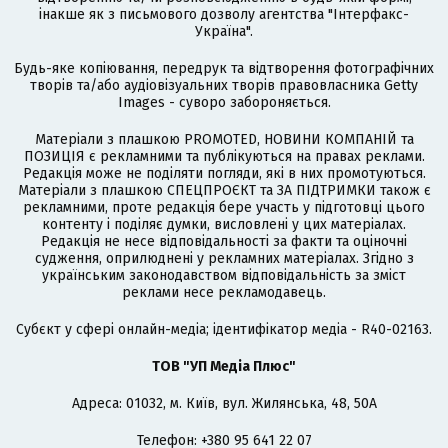
інакше як з письмового дозволу агентства "Інтерфакс-
Україна".
Будь-яке копіювання, передрук та відтворення фотографічних
творів та/або аудіовізуальних творів правовласника Getty
Images - суворо забороняється.
Матеріали з плашкою PROMOTED, НОВИНИ КОМПАНІЙ та
ПОЗИЦІЯ є рекламними та публікуються на правах реклами.
Редакція може не поділяти погляди, які в них промотуються.
Матеріали з плашкою СПЕЦПРОЄКТ та ЗА ПІДТРИМКИ також є
рекламними, проте редакція бере участь у підготовці цього
контенту і поділяє думки, висловлені у цих матеріалах.
Редакція не несе відповідальності за факти та оціночні
судження, оприлюднені у рекламних матеріалах. Згідно з
українським законодавством відповідальність за зміст
реклами несе рекламодавець.
Cубєкт у сфері онлайн-медіа; ідентифікатор медіа - R40-02163.
ТОВ "УП Медіа Плюс"
Адреса: 01032, м. Київ, вул. Жилянська, 48, 50А
Телефон: +380 95 641 22 07