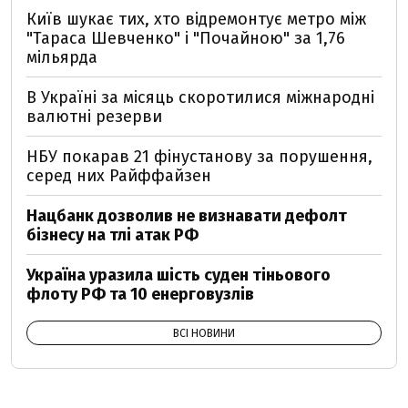
Київ шукає тих, хто відремонтує метро між
"Тараса Шевченко" і "Почайною" за 1,76
мільярда
В Україні за місяць скоротилися міжнародні
валютні резерви
НБУ покарав 21 фінустанову за порушення,
серед них Райффайзен
Нацбанк дозволив не визнавати дефолт
бізнесу на тлі атак РФ
Україна уразила шість суден тіньового
флоту РФ та 10 енерговузлів
ВСІ НОВИНИ