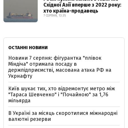
Східної Азії вперше з 2022 року:
хто країна-продавець
7 СЕРПНЯ, 13:35
ОСТАННІ НОВИНИ
Новини 7 серпня: фігурантка "плівок
Міндіча" отримала посаду в
держпідприємстві, масована атака РФ на
Укрнафту
Київ шукає тих, хто відремонтує метро між
"Тараса Шевченко" і "Почайною" за 1,76
мільярда
В Україні за місяць скоротилися міжнародні
валютні резерви