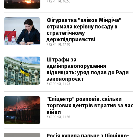
7 СЕРПНЯ, 16:50
Фігурантка "плівок Міндіча"
отримала керівну посаду в
стратегічному
держпідприємстві
7 СЕРПНЯ, 17:10
Штрафи за
адмінправопорушення
підвищать: уряд подав до Ради
законопроєкт
7 СЕРПНЯ, 11:23
"Епіцентр" розповів, скільки
торгових центрів втратив за час
війни
7 СЕРПНЯ, 11:56
Росія купила пальне з Північно-