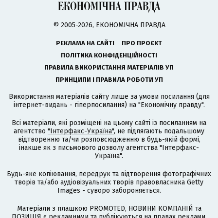
© 2005-2026, ЕКОНОМІЧНА ПРАВДА
РЕКЛАМА НА САЙТІ
ПРО ПРОЄКТ
ПОЛІТИКА КОНФІДЕНЦІЙНОСТІ
ПРАВИЛА ВИКОРИСТАННЯ МАТЕРІАЛІВ УП
ПРИНЦИПИ І ПРАВИЛА РОБОТИ УП
Використання матеріалів сайту лише за умови посилання (для
інтернет-видань - гіперпосилання) на "Економічну правду".
Всі матеріали, які розміщені на цьому сайті із посиланням на
агентство
"Інтерфакс-Україна"
, не підлягають подальшому
відтворенню та/чи розповсюдженню в будь-якій формі,
інакше як з письмового дозволу агентства "Інтерфакс-
Україна".
Будь-яке копіювання, передрук та відтворення фотографічних
творів та/або аудіовізуальних творів правовласника Getty
Images - суворо забороняється.
Матеріали з плашкою PROMOTED, НОВИНИ КОМПАНІЙ та
ПОЗИЦІЯ є рекламними та публікуються на правах реклами.