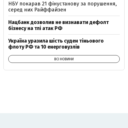
НБУ покарав 21 фінустанову за порушення,
серед них Райффайзен
Нацбанк дозволив не визнавати дефолт
бізнесу на тлі атак РФ
Україна уразила шість суден тіньового
флоту РФ та 10 енерговузлів
ВСІ НОВИНИ