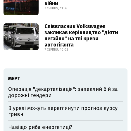
війни
7 СЕРПНЯ, 11:56
Співвласник Volkswagen
закликав керівництво "діяти
негайно" на тлі кризи
автогіганта
7 СЕРПНЯ, 10:02
МЕРТ
Операція "декартелізація": запеклий бій за
дорожні тендери
В уряді можуть переглянути прогноз курсу
гривні
Навіщо риба енергетиці?