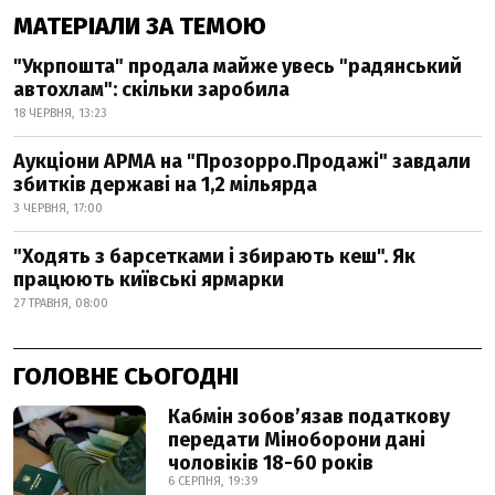
МАТЕРІАЛИ ЗА ТЕМОЮ
"Укрпошта" продала майже увесь "радянський
автохлам": скільки заробила
18 ЧЕРВНЯ, 13:23
Аукціони АРМА на "Прозорро.Продажі" завдали
збитків державі на 1,2 мільярда
3 ЧЕРВНЯ, 17:00
"Ходять з барсетками і збирають кеш". Як
працюють київські ярмарки
27 ТРАВНЯ, 08:00
ГОЛОВНЕ СЬОГОДНІ
Кабмін зобовʼязав податкову
передати Міноборони дані
чоловіків 18-60 років
6 СЕРПНЯ, 19:39