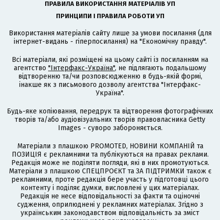
ПРАВИЛА ВИКОРИСТАННЯ МАТЕРІАЛІВ УП
ПРИНЦИПИ І ПРАВИЛА РОБОТИ УП
Використання матеріалів сайту лише за умови посилання (для
інтернет-видань - гіперпосилання) на "Економічну правду".
Всі матеріали, які розміщені на цьому сайті із посиланням на
агентство
"Інтерфакс-Україна"
, не підлягають подальшому
відтворенню та/чи розповсюдженню в будь-якій формі,
інакше як з письмового дозволу агентства "Інтерфакс-
Україна".
Будь-яке копіювання, передрук та відтворення фотографічних
творів та/або аудіовізуальних творів правовласника Getty
Images - суворо забороняється.
Матеріали з плашкою PROMOTED, НОВИНИ КОМПАНІЙ та
ПОЗИЦІЯ є рекламними та публікуються на правах реклами.
Редакція може не поділяти погляди, які в них промотуються.
Матеріали з плашкою СПЕЦПРОЄКТ та ЗА ПІДТРИМКИ також є
рекламними, проте редакція бере участь у підготовці цього
контенту і поділяє думки, висловлені у цих матеріалах.
Редакція не несе відповідальності за факти та оціночні
судження, оприлюднені у рекламних матеріалах. Згідно з
українським законодавством відповідальність за зміст