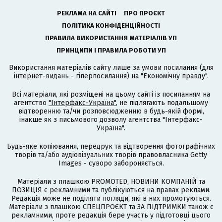
РЕКЛАМА НА САЙТІ
ПРО ПРОЄКТ
ПОЛІТИКА КОНФІДЕНЦІЙНОСТІ
ПРАВИЛА ВИКОРИСТАННЯ МАТЕРІАЛІВ УП
ПРИНЦИПИ І ПРАВИЛА РОБОТИ УП
Використання матеріалів сайту лише за умови посилання (для
інтернет-видань - гіперпосилання) на "Економічну правду".
Всі матеріали, які розміщені на цьому сайті із посиланням на
агентство
"Інтерфакс-Україна"
, не підлягають подальшому
відтворенню та/чи розповсюдженню в будь-якій формі,
інакше як з письмового дозволу агентства "Інтерфакс-
Україна".
Будь-яке копіювання, передрук та відтворення фотографічних
творів та/або аудіовізуальних творів правовласника Getty
Images - суворо забороняється.
Матеріали з плашкою PROMOTED, НОВИНИ КОМПАНІЙ та
ПОЗИЦІЯ є рекламними та публікуються на правах реклами.
Редакція може не поділяти погляди, які в них промотуються.
Матеріали з плашкою СПЕЦПРОЄКТ та ЗА ПІДТРИМКИ також є
рекламними, проте редакція бере участь у підготовці цього