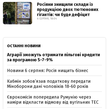
Росіяни знищили склади із
продукцією двох тютюнових
гігантів: чи буде дефіцит
6 СЕРПНЯ, 18:04
ОСТАННІ НОВИНИ
Аграрії зможуть отримати пільгові кредити
за програмою 5-7-9%
Новини 6 серпня: Росія нищить бізнес
Кабмін зобовʼязав податкову передати
Міноборони дані чоловіків 18-60 років
Єврокомісія попередила Румунію через
наміри відкласти відмову від вугільних ТЕС