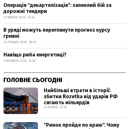
Операція "декартелізація": запеклий бій за
дорожні тендери
27 КВІТНЯ 2020, 12:45
В уряді можуть переглянути прогноз курсу
гривні
23 ГРУДНЯ 2019, 18:10
Навіщо риба енергетиці?
9 ЖОВТНЯ 2019, 12:56
ГОЛОВНЕ СЬОГОДНІ
Найбільші втрати в історії:
збитки Rozetka від ударів РФ
сягають мільярдів
6 СЕРПНЯ, 12:10
"Ринок пройде по краю". Чому