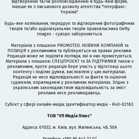
відтворенню та/чи розповсюдженню в будь-якій формі,
інакше як з письмового дозволу агентства "Інтерфакс-
Україна".
Будь-яке копіювання, передрук та відтворення фотографічних
творів та/або аудіовізуальних творів правовласника Getty
Images - суворо забороняється.
Матеріали з плашкою PROMOTED, НОВИНИ КОМПАНІЙ та
ПОЗИЦІЯ є рекламними та публікуються на правах реклами.
Редакція може не поділяти погляди, які в них промотуються.
Матеріали з плашкою СПЕЦПРОЄКТ та ЗА ПІДТРИМКИ також є
рекламними, проте редакція бере участь у підготовці цього
контенту і поділяє думки, висловлені у цих матеріалах.
Редакція не несе відповідальності за факти та оціночні
судження, оприлюднені у рекламних матеріалах. Згідно з
українським законодавством відповідальність за зміст
реклами несе рекламодавець.
Cубєкт у сфері онлайн-медіа; ідентифікатор медіа - R40-02163.
ТОВ "УП Медіа Плюс"
Адреса: 01032, м. Київ, вул. Жилянська, 48, 50А
Телефон: +380 95 641 22 07