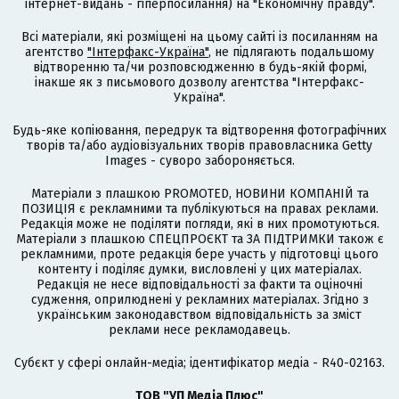
інтернет-видань - гіперпосилання) на "Економічну правду".
Всі матеріали, які розміщені на цьому сайті із посиланням на
агентство
"Інтерфакс-Україна"
, не підлягають подальшому
відтворенню та/чи розповсюдженню в будь-якій формі,
інакше як з письмового дозволу агентства "Інтерфакс-
Україна".
Будь-яке копіювання, передрук та відтворення фотографічних
творів та/або аудіовізуальних творів правовласника Getty
Images - суворо забороняється.
Матеріали з плашкою PROMOTED, НОВИНИ КОМПАНІЙ та
ПОЗИЦІЯ є рекламними та публікуються на правах реклами.
Редакція може не поділяти погляди, які в них промотуються.
Матеріали з плашкою СПЕЦПРОЄКТ та ЗА ПІДТРИМКИ також є
рекламними, проте редакція бере участь у підготовці цього
контенту і поділяє думки, висловлені у цих матеріалах.
Редакція не несе відповідальності за факти та оціночні
судження, оприлюднені у рекламних матеріалах. Згідно з
українським законодавством відповідальність за зміст
реклами несе рекламодавець.
Cубєкт у сфері онлайн-медіа; ідентифікатор медіа - R40-02163.
ТОВ "УП Медіа Плюс"