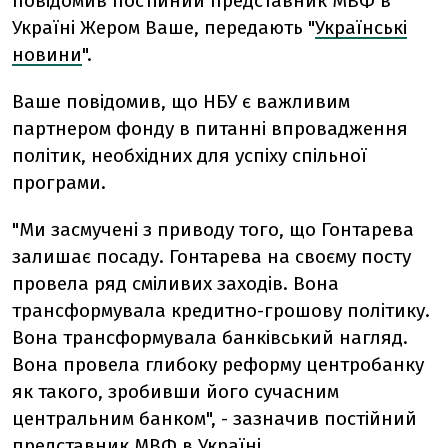
повідомив постійний представник МВФ в
Україні Жером Ваше, передають "
Українські
новини
".
Ваше повідомив, що НБУ є важливим
партнером фонду в питанні впровадження
політик, необхідних для успіху спільної
програми.
"Ми засмучені з приводу того, що Гонтарева
залишає посаду. Гонтарева на своєму посту
провела ряд сміливих заходів. Вона
трансформувала кредитно-грошову політику.
Вона трансформувала банківський нагляд.
Вона провела глибоку реформу центробанку
як такого, зробивши його сучасним
центральним банком", - зазначив постійний
представник МВФ в Україні.