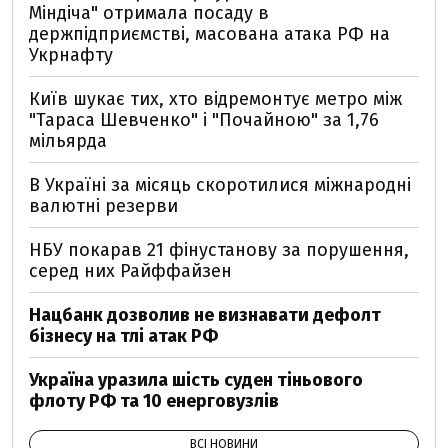
Міндіча" отримала посаду в
держпідприємстві, масована атака РФ на
Укрнафту
Київ шукає тих, хто відремонтує метро між
"Тараса Шевченко" і "Почайною" за 1,76
мільярда
В Україні за місяць скоротилися міжнародні
валютні резерви
НБУ покарав 21 фінустанову за порушення,
серед них Райффайзен
Нацбанк дозволив не визнавати дефолт
бізнесу на тлі атак РФ
Україна уразила шість суден тіньового
флоту РФ та 10 енерговузлів
ВСІ НОВИНИ