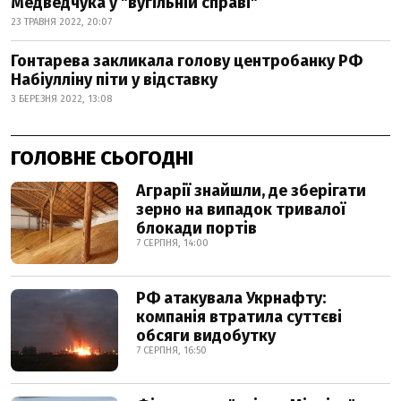
Медведчука у "вугільній справі"
23 ТРАВНЯ 2022, 20:07
Гонтарева закликала голову центробанку РФ
Набіулліну піти у відставку
3 БЕРЕЗНЯ 2022, 13:08
ГОЛОВНЕ СЬОГОДНІ
Аграрії знайшли, де зберігати
зерно на випадок тривалої
блокади портів
7 СЕРПНЯ, 14:00
РФ атакувала Укрнафту:
компанія втратила суттєві
обсяги видобутку
7 СЕРПНЯ, 16:50