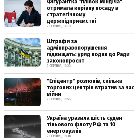
Фігурантка "плівок Міндіча"
отримала керівну посаду в
стратегічному
держпідприємстві
7 СЕРПНЯ, 17:10
Штрафи за
адмінправопорушення
підвищать: уряд подав до Ради
законопроєкт
7 СЕРПНЯ, 11:23
"Епіцентр" розповів, скільки
торгових центрів втратив за час
війни
7 СЕРПНЯ, 11:56
Україна уразила шість суден
тіньового флоту РФ та 10
енерговузлів
7 СЕРПНЯ, 18:10