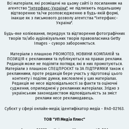
Всі матеріали, які розміщені на цьому сайті із посиланням на
агентство
"Інтерфакс-Україна"
, не підлягають подальшому
відтворенню та/чи розповсюдженню в будь-якій формі,
інакше як з письмового дозволу агентства "Інтерфакс-
Україна".
Будь-яке копіювання, передрук та відтворення фотографічних
творів та/або аудіовізуальних творів правовласника Getty
Images - суворо забороняється.
Матеріали з плашкою PROMOTED, НОВИНИ КОМПАНІЙ та
ПОЗИЦІЯ є рекламними та публікуються на правах реклами.
Редакція може не поділяти погляди, які в них промотуються.
Матеріали з плашкою СПЕЦПРОЄКТ та ЗА ПІДТРИМКИ також є
рекламними, проте редакція бере участь у підготовці цього
контенту і поділяє думки, висловлені у цих матеріалах.
Редакція не несе відповідальності за факти та оціночні
судження, оприлюднені у рекламних матеріалах. Згідно з
українським законодавством відповідальність за зміст
реклами несе рекламодавець.
Cубєкт у сфері онлайн-медіа; ідентифікатор медіа - R40-02163.
ТОВ "УП Медіа Плюс"