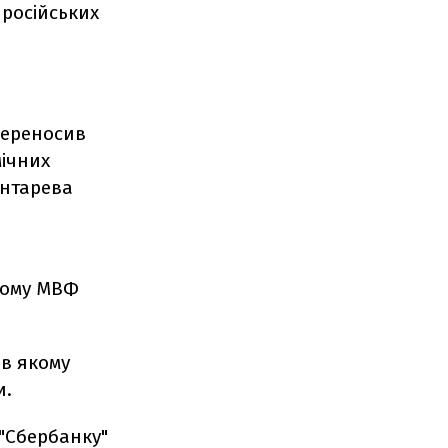
 російських
переносив
мічних
Гонтарева
 тому МВФ
 в якому
и.
"Сбербанку"