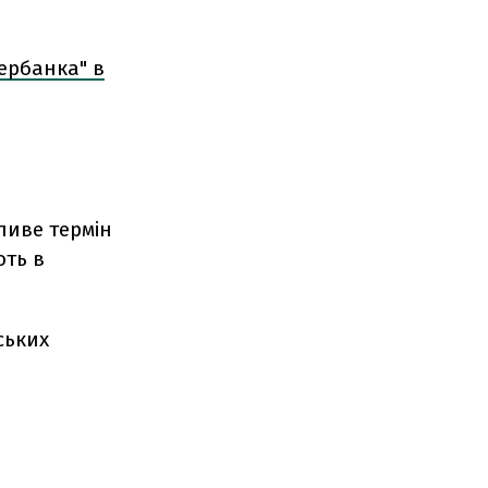
ербанка" в
ливе термін
ють в
ських
.