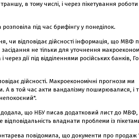
траншу, в тому числі, і через пікетування роботи
 розповіла під час брифінгу у понеділок.
я, чи відповідає дійсності інформація, що МВФ 
і засідання не тільки для уточнення макроеконо
 і через дії під відділеннями російських банків, 
дповідає дійсності. Макроекономічні прогнози ми
. А в той час акти вандалізму поширювалися, і
анепокоєний".
 додала, що НБУ писав додатковий лист до МВФ,
е відповідальність владнати проблеми із пікетам
онтарева повідомила, що документи про продаж 