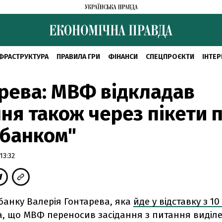
ФРАСТРУКТУРА
ПРАВИЛА ГРИ
ФІНАНСИ
СПЕЦПРОЄКТИ
ІНТЕР
рева: МВФ відкладав
ня також через пікети п
рбанком"
13:32
банку Валерія Гонтарева, яка
йде у відставку з 1
а, що МВФ переносив засідання з питання виділе