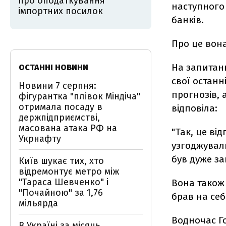
про оподаткування
наступного 
імпортних посилок
банків.
Про це вона
На запитанн
ОСТАННІ НОВИНИ
свої останн
Новини 7 серпня:
прогнозів, а
фігурантка "плівок Міндіча"
отримала посаду в
відповіла:
держпідприємстві,
масована атака РФ на
"Так, це ві
Укрнафту
узгоджували
був дуже з
Київ шукає тих, хто
відремонтує метро між
"Тараса Шевченко" і
Вона також
"Почайною" за 1,76
брав на себ
мільярда
Водночас Г
В Україні за місяць