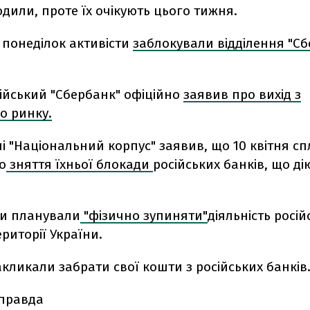
дили, проте їх очікують цього тижня.
у понеділок активісти
заблокували відділення "Сб
сійський "Сбербанк" офіційно
заявив про вихід з
о ринку.
 "Національний корпус" заявив, що 10 квітня сп
о
зняття їхньої блокади
російських банків, що ді
ти планували
"фізично зупиняти"
діяльність росій
ериторії України.
акликали забрати свої кошти з російських банків
 правда