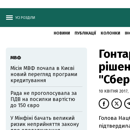
УСІ РОЗДІЛИ
НОВИНИ
ПУБЛІКАЦІЇ
КОЛОНКИ
ІН
Гонта
МВФ
рішен
Місія МВФ почала в Києві
новий перегляд програми
"Сбе
кредитування
10 КВІТНЯ 2017, 
Рада не проголосувала за
ПДВ на посилки вартістю
до 150 євро
Голова Нац
У Мінфіні бачать великий
ризик неприйняття закону
підтвердил