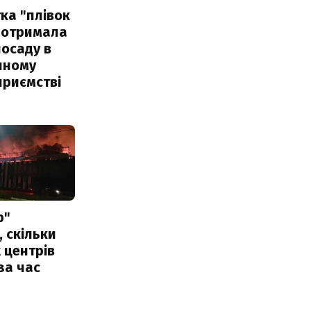
ка "плівок
 отримала
посаду в
чному
приємстві
р"
, скільки
 центрів
за час