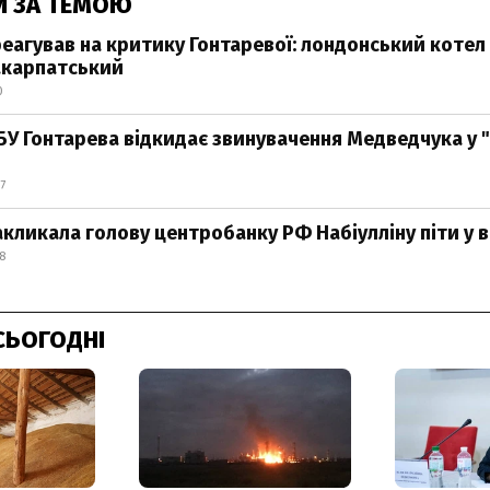
И ЗА ТЕМОЮ
еагував на критику Гонтаревої: лондонський котел
закарпатський
0
БУ Гонтарева відкидає звинувачення Медведчука у "
7
акликала голову центробанку РФ Набіулліну піти у в
8
СЬОГОДНІ