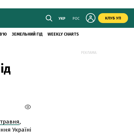
КЛУБ УП
УКР
РОС
В'Ю
ЗЕМЕЛЬНИЙ ГІД
WEEKLY CHARTS
РЕКЛАМА:
ід
0 травня
,
ння Україні