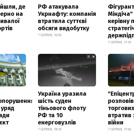
айшли, де
РФ атакувала
Фігурант
зерно на
Укрнафту: компанія
Міндіча"
ривалої
втратила суттєві
керівну 
ртів
обсяги видобутку
стратегі
держпід
7 СЕРПНЯ, 16:50
7 СЕРПНЯ, 17:10
а
Україна уразила
"Епіцент
опорушення
шість суден
розповів
 уряд
тіньового флоту
торгових
ади
РФ та 10
втратив 
єкт
енерговузлів
війни
7 СЕРПНЯ, 18:10
7 СЕРПНЯ, 11:56