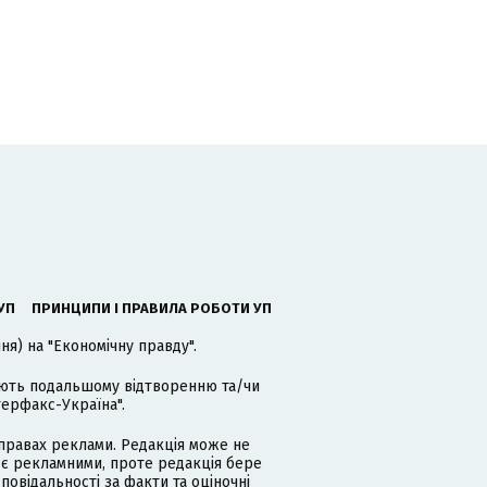
УП
ПРИНЦИПИ І ПРАВИЛА РОБОТИ УП
я) на "Економічну правду".
гають подальшому відтворенню та/чи
терфакс-Україна".
равах реклами. Редакція може не
 є рекламними, проте редакція бере
дповідальності за факти та оціночні