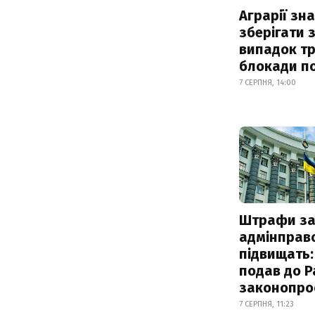
Аграрії зн
зберігати 
випадок т
блокади по
7 СЕРПНЯ, 14:00
Штрафи з
адмінправ
підвищать:
подав до Р
законопро
7 СЕРПНЯ, 11:23