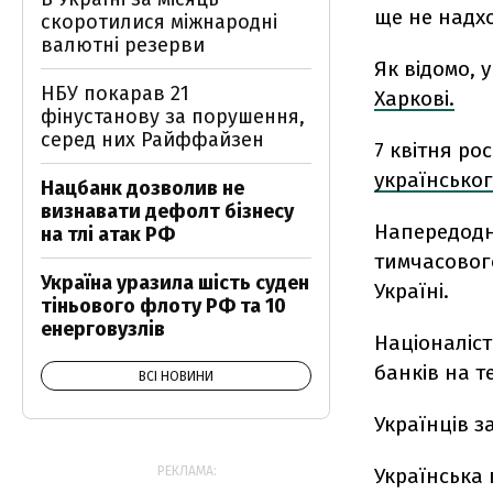
ще не надхо
скоротилися міжнародні
валютні резерви
Як відомо, 
НБУ покарав 21
Харкові.
фінустанову за порушення,
серед них Райффайзен
7 квітня ро
українськог
Нацбанк дозволив не
визнавати дефолт бізнесу
Напередодні
на тлі атак РФ
тимчасовог
Україна уразила шість суден
Україні.
тіньового флоту РФ та 10
енерговузлів
Націоналіс
банків на т
ВСІ НОВИНИ
Українців з
РЕКЛАМА:
Українська