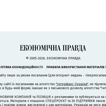
© 2005-2026, ЕКОНОМІЧНА ПРАВДА
ЛІТИКА КОНФІДЕНЦІЙНОСТІ
ПРАВИЛА ВИКОРИСТАННЯ МАТЕРІАЛІВ 
айту лише за умови посилання (для інтернет-видань - гіперпосиланн
му сайті із посиланням на агентство
"Інтерфакс-Україна"
, не підля
 будь-якій формі, інакше як з письмового дозволу агентства "Ін
НОВИНИ КОМПАНІЙ та ПОЗИЦІЯ є рекламними та публікуються на п
туються. Матеріали з плашкою СПЕЦПРОЄКТ та ЗА ПІДТРИМКИ також
 і поділяє думки, висловлені у цих матеріалах. Редакція не несе ві