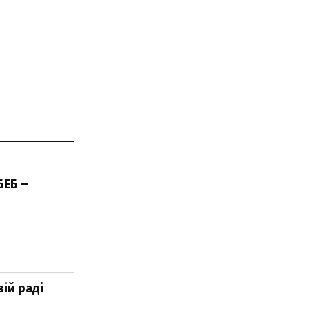
БЕБ –
вій раді