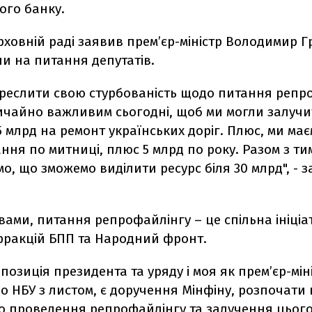
ого банку.
рховній раді заявив прем’єр-міністр Володимир 
и на питання депутатів.
креслити свою стурбованість щодо питання репр
вичайно важливим сьогодні, щоб ми могли залуч
5 млрд на ремонт українських доріг. Плюс, ми ма
ня по митниці, плюс 5 млрд по року. Разом з ти
о, що зможемо виділити ресурс біля 30 млрд", - 
вами, питання репрофайлінгу – це спільна ініціа
 фракцій БПП та Народний фронт.
позиція президента та уряду і моя як прем’єр-міні
о НБУ з листом, є доручення Мінфіну, розпочати 
о проведення репрофайлінгу та залучення цього