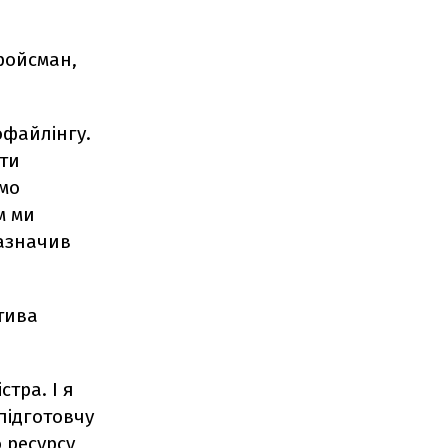
Гройсман,
офайлінгу.
ити
ємо
м ми
зазначив
тива
стра. І я
підготовчу
 ресурсу