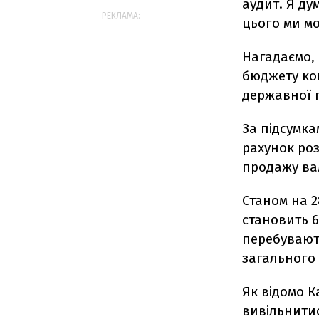
аудит. Я ду
РЕКЛАМА:
цього ми м
Нагадаємо, 
бюджету ко
державної 
За підсумка
рахунок роз
продажу ва
Станом на 2
становить 6
перебувають
загального 
Як відомо К
вивільнитис