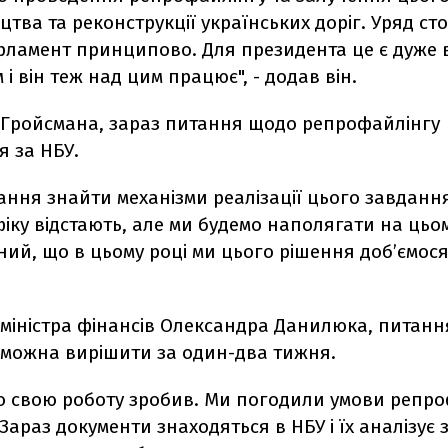
цтва та реконструкції українських доріг. Уряд сто
парламент принципово. Для президента це є дуже
 і він теж над цим працює", - додав він.
 Гройсмана, зараз питання щодо репрофайлінгу
я за НБУ.
ння знайти механізми реалізації цього завдання
іку відстають, але ми будемо наполягати на цьом
ий, що в цьому році ми цього рішення доб’ємося"
міністра фінансів Олександра Данилюка, питанн
можна вирішити за один-два тижня.
о свою роботу зробив. Ми погодили умови репро
 Зараз документи знаходяться в НБУ і їх аналізує 