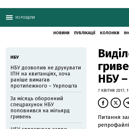
УСІ РОЗДІЛИ
НОВИНИ
ПУБЛІКАЦІЇ
КОЛОНКИ
ІН
Виділ
НБУ
гриве
НБУ дозволив не друкувати
ІПН на квитанціях, хоча
НБУ –
раніше вимагав
протилежного – Укрпошта
7 КВІТНЯ 2017, 1
За місяць оборонний
спецрахунок НБУ
поповнився на мільярд
гривень
Питання зал
репрофайлін