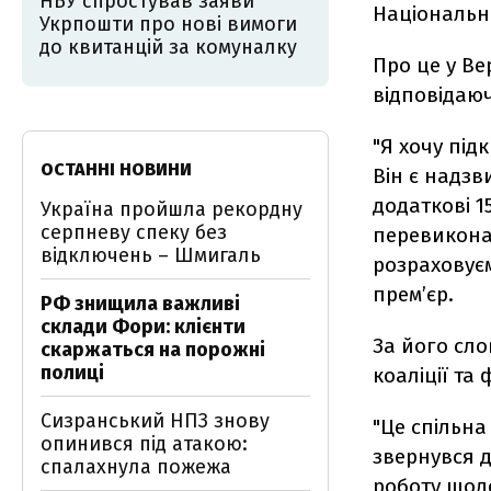
НБУ спростував заяви
Національн
Укрпошти про нові вимоги
до квитанцій за комуналку
Про це у Ве
відповідаюч
"Я хочу під
ОСТАННІ НОВИНИ
Він є надз
додаткові 1
Україна пройшла рекордну
серпневу спеку без
перевиконан
відключень – Шмигаль
розраховуєм
прем’єр.
РФ знищила важливі
склади Фори: клієнти
За його сло
скаржаться на порожні
полиці
коаліції та
Сизранський НПЗ знову
"Це спільна 
опинився під атакою:
звернувся д
спалахнула пожежа
роботу щод