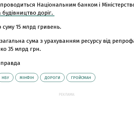
 проводиться Національним банком і Міністерств
 будівництво доріг.
 суму 15 млрд гривень.
загальна сума з урахуванням ресурсу від репроф
ко 35 млрд грн.
 правда
НБУ
МІНФІН
ДОРОГИ
ГРОЙСМАН
РЕКЛАМА: