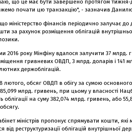
маю, що це має бути завершено протягом тижня-д
ожемо почати цю транзакцію", - зазначив Дани
що міністерство фінансів періодично залучає до
шти за рахунок розміщення облігацій внутрішньо
позики.
ми 2016 року Мінфіну вдалося залучити 37 млрд. 
міщення гривневих ОВДП, 3 млрд. доларів і 141 мл
лютних держоблігацій.
8 лютого, обсяг ОВДП в обігу за сумою основного
85,099 млрд. гривень, при цьому у власності Нац
 облігації на суму 382,074 млрд. гривень, або 55,
обсягу.
абінет міністрів пропонує спрямувати кошти, які
я від реструктуризації облігацій внутрішньої де