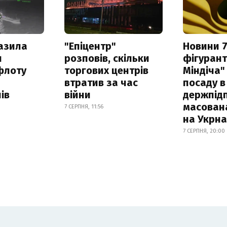
азила
"Епіцентр"
Новини 7
н
розповів, скільки
фігурант
флоту
торгових центрів
Міндіча"
втратив за час
посаду в
ів
війни
держпідп
масован
7 СЕРПНЯ, 11:56
на Укрн
7 СЕРПНЯ, 20:00