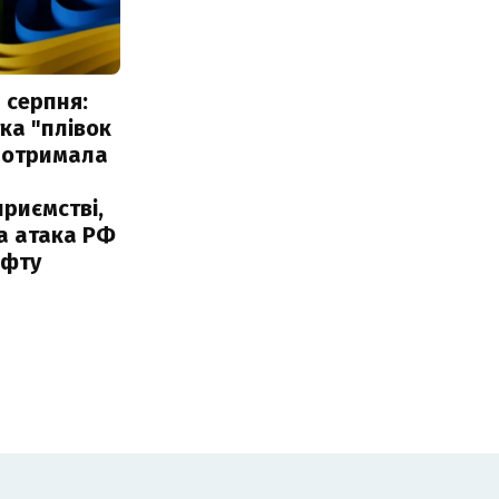
 серпня:
ка "плівок
 отримала
риємстві,
а атака РФ
афту