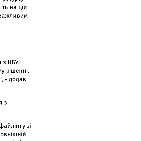
їть на цій
 важливим
 з НБУ.
у рішенні.
, - додав
я з
файлінгу зі
зовнішній