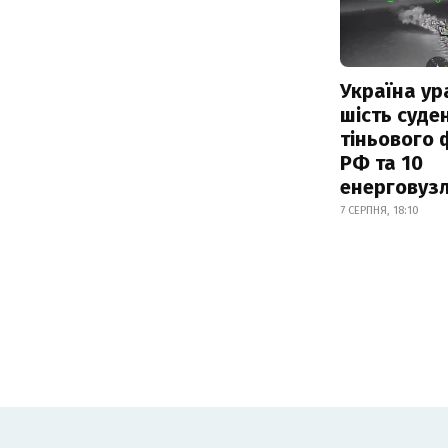
Україна ур
шість суде
тіньового 
РФ та 10
енерговузл
7 СЕРПНЯ, 18:10