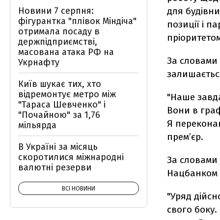
Новини 7 серпня:
для будівни
фігурантка "плівок Міндіча"
позиції і 
отримала посаду в
пріоритетом
держпідприємстві,
масована атака РФ на
За словами
Укрнафту
залишаєтьс
Київ шукає тих, хто
відремонтує метро між
"Наше завда
"Тараса Шевченко" і
Вони в граф
"Почайною" за 1,76
Я переконан
мільярда
прем’єр.
В Україні за місяць
скоротилися міжнародні
За словами 
валютні резерви
Нацбанком 
ВСІ НОВИНИ
"Уряд дійсн
свого боку.