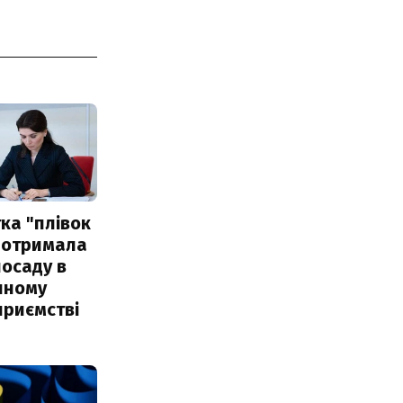
ка "плівок
 отримала
посаду в
чному
приємстві