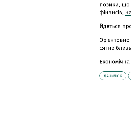
позики, що
фінансів,
на
Йдеться про
Орієнтовно 
сягне близь
Економічна
ДАНИЛЮК