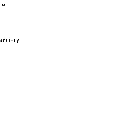
ом
айлінгу