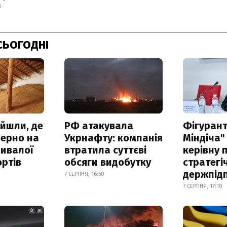
5
СЬОГОДНІ
айшли, де
РФ атакувала
Фігурант
зерно на
Укрнафту: компанія
Міндіча"
ривалої
втратила суттєві
керівну 
ртів
обсяги видобутку
стратегі
держпід
7 СЕРПНЯ, 16:50
7 СЕРПНЯ, 17:10