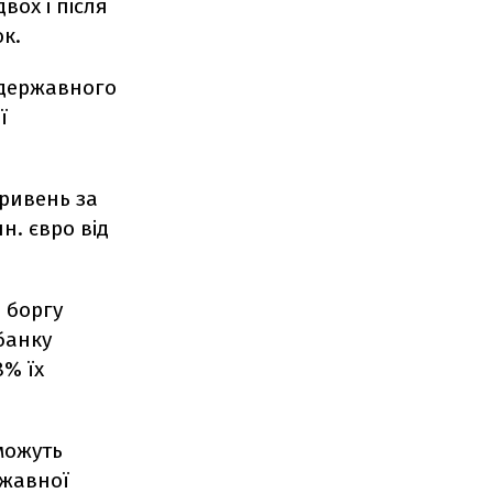
вох і після
люк.
 державного
ї
гривень за
н. євро від
 боргу
банку
8% їх
 можуть
ржавної