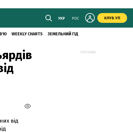
КЛУБ УП
УКР
РОС
В'Ю
WEEKLY CHARTS
ЗЕМЕЛЬНИЙ ГІД
ьярдів
РЕКЛАМА:
від
них від
від