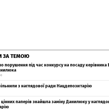
И ЗА ТЕМОЮ
о порушення під час конкурсу на посаду керівника 
анилюка
00
ільнили з наглядової ради Нацдепозитарію
0
 цінних паперів знайшла заміну Данилюку у наглядо
арію