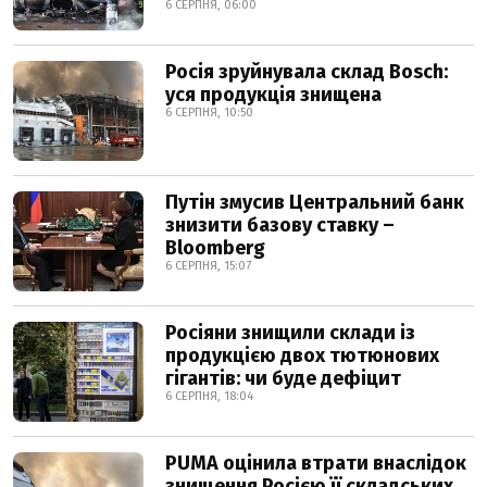
6 СЕРПНЯ, 06:00
Росія зруйнувала склад Bosch:
уся продукція знищена
6 СЕРПНЯ, 10:50
Путін змусив Центральний банк
знизити базову ставку –
Bloomberg
6 СЕРПНЯ, 15:07
Росіяни знищили склади із
продукцією двох тютюнових
гігантів: чи буде дефіцит
6 СЕРПНЯ, 18:04
PUMA оцінила втрати внаслідок
знищення Росією її складських