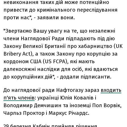
невиконання таких дій може потенційно
привести до кримінального переслідування
проти нас", - заявили вони.
"Звертаємо Вашу увагу на те, що незалежні
члени Наглядової Ради підпадають під дію
Закону Великої Британії про хабарництво (UK
Bribery Act), а також Закону про корупцію за
кордоном США (US FCPA), які мають
далекосяжні наслідки для осіб, які вдаються
до корупційних дій", - додали підписанти.
До наглядової ради Нафтогазу зараз
входить
п'ять членів
: українці Юлія Ковалів і
Володимир Демчишин та іноземці Пол Ворвік,
Чарльз Проктор і Маркус Річардс.
29 березня Кабмін прийняв рішення