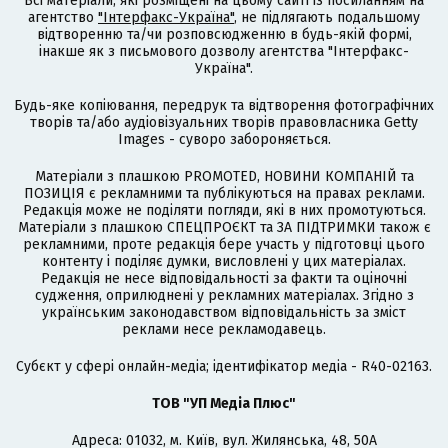
Всі матеріали, які розміщені на цьому сайті із посиланням на
агентство
"Інтерфакс-Україна"
, не підлягають подальшому
відтворенню та/чи розповсюдженню в будь-якій формі,
інакше як з письмового дозволу агентства "Інтерфакс-
Україна".
Будь-яке копіювання, передрук та відтворення фотографічних
творів та/або аудіовізуальних творів правовласника Getty
Images - суворо забороняється.
Матеріали з плашкою PROMOTED, НОВИНИ КОМПАНІЙ та
ПОЗИЦІЯ є рекламними та публікуються на правах реклами.
Редакція може не поділяти погляди, які в них промотуються.
Матеріали з плашкою СПЕЦПРОЄКТ та ЗА ПІДТРИМКИ також є
рекламними, проте редакція бере участь у підготовці цього
контенту і поділяє думки, висловлені у цих матеріалах.
Редакція не несе відповідальності за факти та оціночні
судження, оприлюднені у рекламних матеріалах. Згідно з
українським законодавством відповідальність за зміст
реклами несе рекламодавець.
Cубєкт у сфері онлайн-медіа; ідентифікатор медіа - R40-02163.
ТОВ "УП Медіа Плюс"
Адреса: 01032, м. Київ, вул. Жилянська, 48, 50А