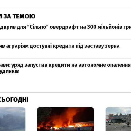
И ЗА ТЕМОЮ
дкрив для "Сільпо" овердрафт на 300 мільйонів гр
яв аграріям доступні кредити під заставу зерна
жави: уряд запустив кредити на автономне опалення
удинків
СЬОГОДНІ