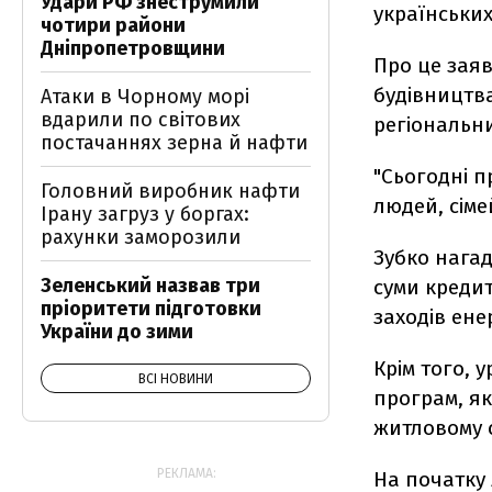
Удари РФ знеструмили
українських
чотири райони
Дніпропетровщини
Про це заяв
будівництва
Атаки в Чорному морі
вдарили по світових
регіональни
постачаннях зерна й нафти
"Сьогодні п
Головний виробник нафти
людей, сіме
Ірану загруз у боргах:
рахунки заморозили
Зубко нага
Зеленський назвав три
суми кредит
пріоритети підготовки
заходів ене
України до зими
Крім того, 
ВСІ НОВИНИ
програм, як
житловому с
РЕКЛАМА:
На початку 