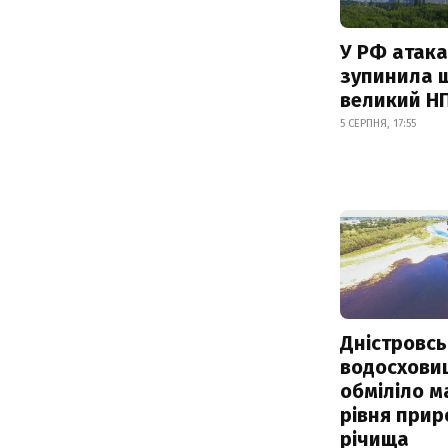
У РФ атака
зупинила 
великий Н
5 СЕРПНЯ, 17:55
Дністровсь
водосхови
обміліло м
рівня при
річища