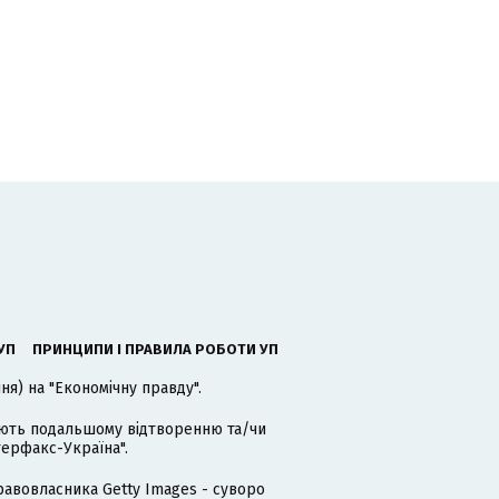
УП
ПРИНЦИПИ І ПРАВИЛА РОБОТИ УП
я) на "Економічну правду".
гають подальшому відтворенню та/чи
терфакс-Україна".
равовласника Getty Images - суворо