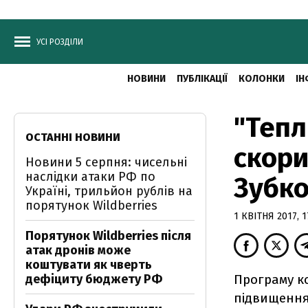
УСІ РОЗДІЛИ
НОВИНИ
ПУБЛІКАЦІЇ
КОЛОНКИ
ІН
"Тепл
ОСТАННІ НОВИНИ
скори
Новини 5 серпня: чисельні
наслідки атаки РФ по
Зубк
Україні, трильйон рублів на
порятунок Wildberries
1 КВІТНЯ 2017, 1
Порятунок Wildberries після
атак дронів може
коштувати як чверть
дефіциту бюджету РФ
Програму ко
підвищення