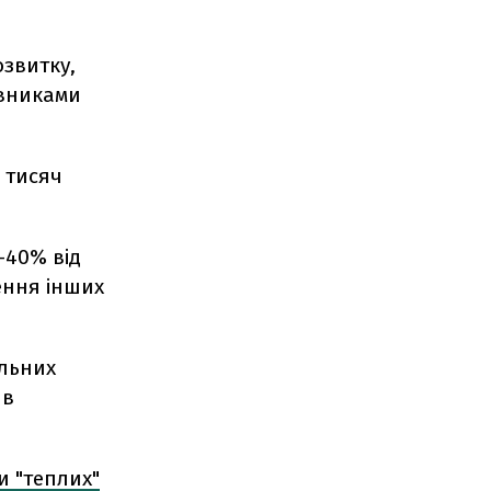
озвитку,
авниками
0 тисяч
-40% від
ення інших
альних
 в
и "теплих"