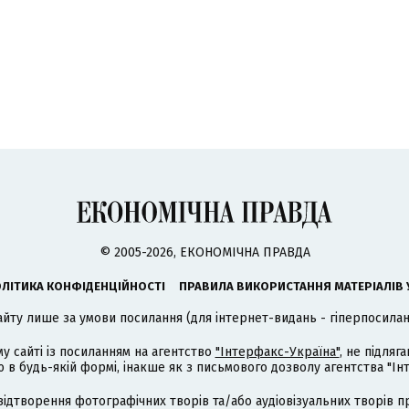
© 2005-2026, ЕКОНОМІЧНА ПРАВДА
ЛІТИКА КОНФІДЕНЦІЙНОСТІ
ПРАВИЛА ВИКОРИСТАННЯ МАТЕРІАЛІВ 
айту лише за умови посилання (для інтернет-видань - гіперпосиланн
му сайті із посиланням на агентство
"Інтерфакс-Україна"
, не підля
 будь-якій формі, інакше як з письмового дозволу агентства "Ін
відтворення фотографічних творів та/або аудіовізуальних творів п