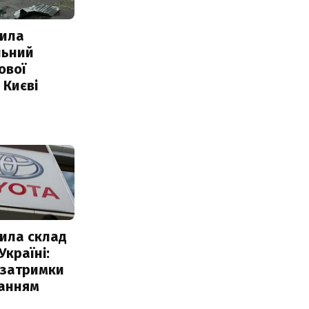
ила
льний
ової
 Києві
ила склад
Україні:
 затримки
чанням