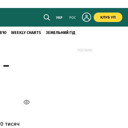
КЛУБ УП
УКР
РОС
В'Ю
WEEKLY CHARTS
ЗЕМЕЛЬНИЙ ГІД
РЕКЛАМА:
 –
0 тисяч