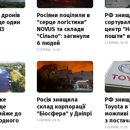
 дронів
Росіяни поцілили в
РФ знищ
ще один
"серце логістики"
сортува
ПЗ
NOVUS та склади
центр "Н
"Сільпо": загинули
пошти" в
6 людей
5 СЕРПНЯ, 10:10
5 СЕРПНЯ, 12:30
ке
Росія знищила
РФ знищ
ще
склад корпорації
Toyota в 
айже до
"Біосфера" у Дніпрі
можливі
родного
з поста
5 СЕРПНЯ, 09:15
5 СЕРПНЯ, 17:20