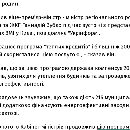
 родин.
ив віце-прем’єр-міністр - міністр регіонального р
 та ЖКГ Геннадій Зубко під час зустрічі з предст
х ЗМІ у Києві, повідомляє
"Укрінформ".
рацює програма "теплих кредитів" і більш ніж 20
й скористалися цією послугою", - сказав він.
дав, що за цією програмою держава компенсує 20
ів, узятих для утеплення будинків та запровадж
ргоефективності.
урядовець зауважив, що також діють 216 муніцип
і додатково фінансують енергоефективні заходи
екторі.
лютого Кабінет міністрів продовжив
дію програм