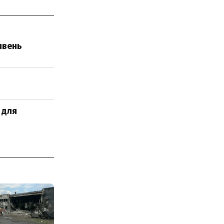
ивень
 для