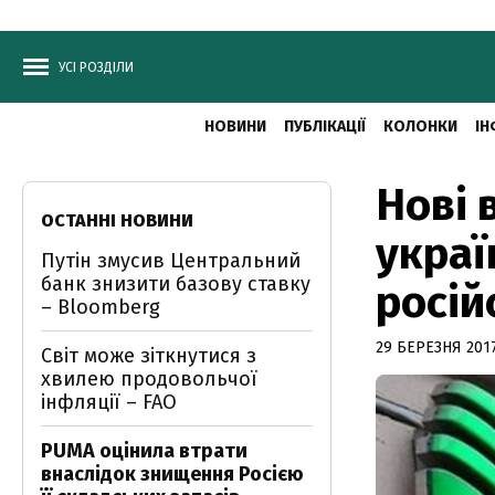
УСІ РОЗДІЛИ
НОВИНИ
ПУБЛІКАЦІЇ
КОЛОНКИ
ІН
Нові 
ОСТАННІ НОВИНИ
украї
Путін змусив Центральний
банк знизити базову ставку
росій
– Bloomberg
29 БЕРЕЗНЯ 2017
Світ може зіткнутися з
хвилею продовольчої
інфляції – FAO
PUMA оцінила втрати
внаслідок знищення Росією