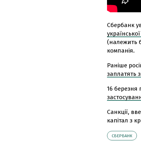
Сбербанк ув
української
(належить б
компанія.
Раніше росі
заплатять з
16 березня
застосуван
Санкції, вв
капітал з к
СБЕРБАНК