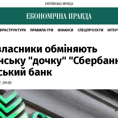
ФРАСТРУКТУРА
ПРАВИЛА ГРИ
ФІНАНСИ
СПЕЦПРОЄКТИ
ІНТЕР
власники обміняють
нську "дочку" "Сбербан
ський банк
, 09:05