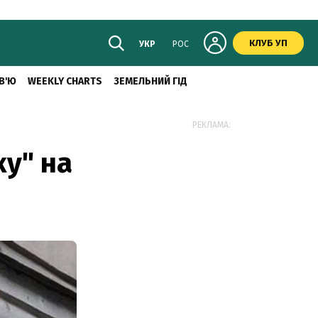
КЛУБ УП
УКР
РОС
В'Ю
WEEKLY CHARTS
ЗЕМЕЛЬНИЙ ГІД
РЕКЛАМА:
ку" на