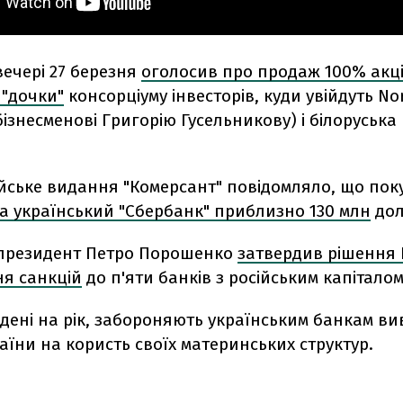
ечері 27 березня
оголосив про продаж 100% акц
 "дочки"
консорціуму інвесторів, куди увійдуть No
ізнесменові Григорію Гусельникову) і білоруськ
йське видання "Комерсант" повідомляло, що пок
а український "Сбербанк" приблизно 130 млн
дол
президент Петро Порошенко
затвердив рішення
ня санкцій
до п'яти банків з російським капіталом
едені на рік, забороняють українським банкам в
раїни на користь своїх материнських структур.