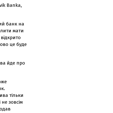
vik Banka,
кий банк на
олити мати
 відкрито
ково це буде
ва йде про
оже
ок.
ива тільки
 не зовсім
додав