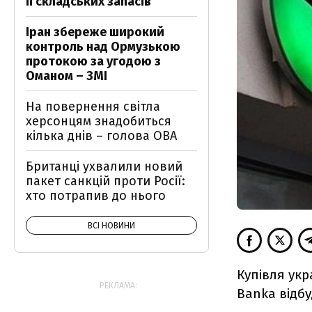
її складських запасів
Іран збереже широкий
контроль над Ормузькою
протокою за угодою з
Оманом – ЗМІ
На повернення світла
херсонцям знадобиться
кілька днів – голова ОВА
Британці ухвалили новий
пакет санкцій проти Росії:
хто потрапив до нього
ВСІ НОВИНИ
Купівля укр
РЕКЛАМА:
Banka відбу