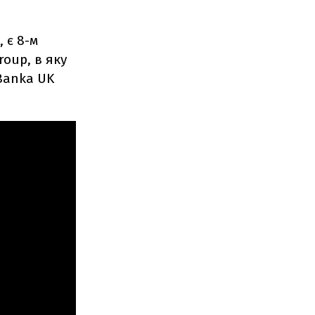
 є 8-м
roup, в яку
 Banka UK