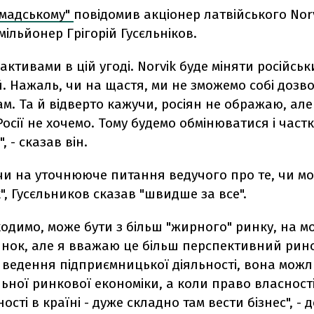
омадському"
повідомив акціонер латвійського Nor
мільйонер Грігорій Гусєльніков.
 активами в цій угоді. Norvik буде міняти російсь
. Нажаль, чи на щастя, ми не зможемо собі дозв
там. Та й відверто кажучи, росіян не ображаю, але
Росії не хочемо. Тому будемо обмінюватися і част
, - сказав він.
чи на уточнююче питання ведучого про те, чи мо
", Гусєльников сказав "швидше за все".
ходимо, може бути з більш "жирного" ринку, на м
инок, але я вважаю це більш перспективний рин
 ведення підприємницької діяльності, вона можл
льної ринкової економіки, а коли право власності
ості в країні - дуже складно там вести бізнес", - 