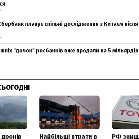
ся
7
Сбербанк планує спільні дослідження з Китаєм після
6
шніх "дочок" росбанків вже продали на 5 мільярдів:
0
СЬОГОДНІ
 дронів
Найбільші втрати в
РФ знищ