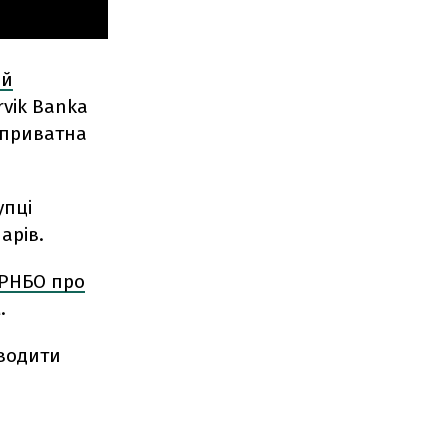
ій
rvik Banka
а приватна
упці
арів.
 РНБО про
.
иводити