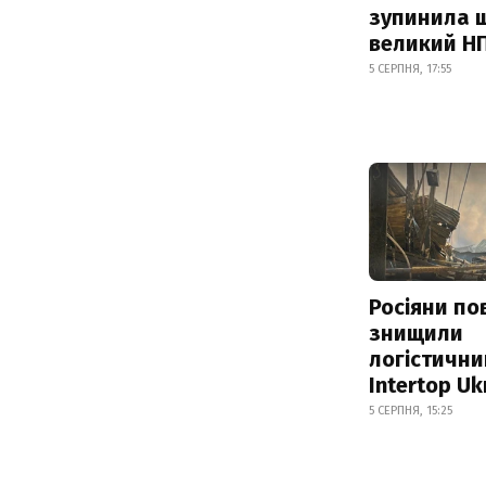
зупинила 
великий Н
5 СЕРПНЯ, 17:55
Росіяни по
знищили
логістични
Intertop Uk
5 СЕРПНЯ, 15:25