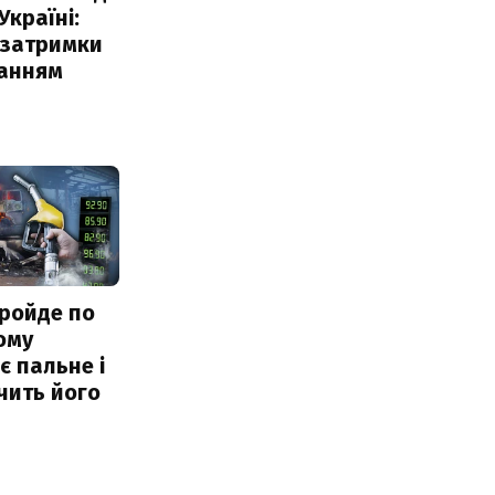
Україні:
 затримки
чанням
ройде по
ому
 пальне і
чить його