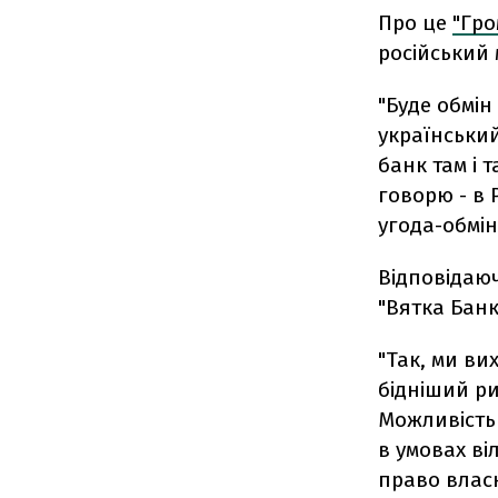
Про це
"Гр
російський 
"Буде обмін
український
банк там і 
говорю - в 
угода-обмін"
Відповідаю
"Вятка Банк
"Так, ми ви
бідніший р
Можливість
в умовах ві
право власн