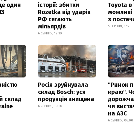
ще один
історії: збитки
Toyota в 
ПЗ
Rozetka від ударів
можливі
РФ сягають
з поста
мільярдів
5 СЕРПНЯ, 17:20
6 СЕРПНЯ, 12:10
вністю
Росія зруйнувала
"Ринок п
склад Bosch: уся
краю". Ч
й склад
продукція знищена
дорожчає
raine
чи виста
6 СЕРПНЯ, 10:50
на АЗС
6 СЕРПНЯ, 06:00