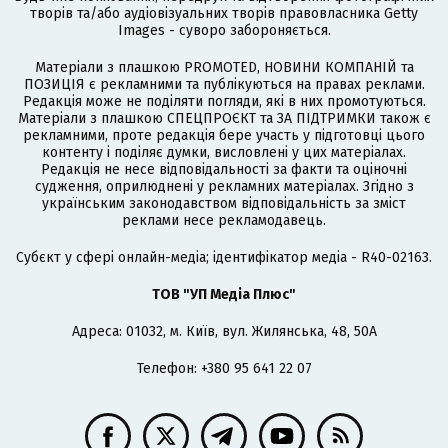
творів та/або аудіовізуальних творів правовласника Getty
Images - суворо забороняється.
Матеріали з плашкою PROMOTED, НОВИНИ КОМПАНІЙ та
ПОЗИЦІЯ є рекламними та публікуються на правах реклами.
Редакція може не поділяти погляди, які в них промотуються.
Матеріали з плашкою СПЕЦПРОЄКТ та ЗА ПІДТРИМКИ також є
рекламними, проте редакція бере участь у підготовці цього
контенту і поділяє думки, висловлені у цих матеріалах.
Редакція не несе відповідальності за факти та оціночні
судження, оприлюднені у рекламних матеріалах. Згідно з
українським законодавством відповідальність за зміст
реклами несе рекламодавець.
Cубєкт у сфері онлайн-медіа; ідентифікатор медіа - R40-02163.
ТОВ "УП Медіа Плюс"
Адреса: 01032, м. Київ, вул. Жилянська, 48, 50А
Телефон: +380 95 641 22 07