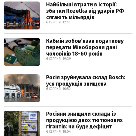
Найбільші втрати в історії:
збитки Rozetka від ударів РФ
сягають мільярдів
6 СЕРПНЯ, 12:10
Кабмін зобовʼязав податкову
передати Міноборони дані
чоловіків 18-60 років
6 СЕРПНЯ, 19:39
Росія зруйнувала склад Bosch:
уся продукція знищена
6 СЕРПНЯ, 10:50
Росіяни знищили склади із
продукцією двох тютюнових
гігантів: чи буде дефіцит
6 СЕРПНЯ, 18:04