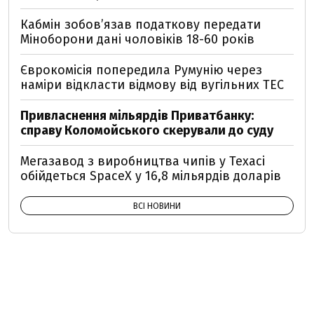
Кабмін зобовʼязав податкову передати
Міноборони дані чоловіків 18-60 років
Єврокомісія попередила Румунію через
наміри відкласти відмову від вугільних ТЕС
Привласнення мільярдів Приватбанку:
справу Коломойського скерували до суду
Мегазавод з виробництва чипів у Техасі
обійдеться SpaceX у 16,8 мільярдів доларів
ВСІ НОВИНИ