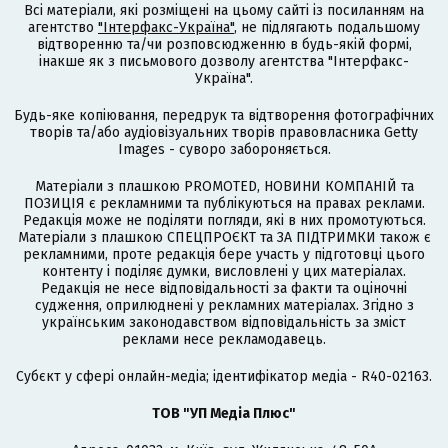
Всі матеріали, які розміщені на цьому сайті із посиланням на
агентство
"Інтерфакс-Україна"
, не підлягають подальшому
відтворенню та/чи розповсюдженню в будь-якій формі,
інакше як з письмового дозволу агентства "Інтерфакс-
Україна".
Будь-яке копіювання, передрук та відтворення фотографічних
творів та/або аудіовізуальних творів правовласника Getty
Images - суворо забороняється.
Матеріали з плашкою PROMOTED, НОВИНИ КОМПАНІЙ та
ПОЗИЦІЯ є рекламними та публікуються на правах реклами.
Редакція може не поділяти погляди, які в них промотуються.
Матеріали з плашкою СПЕЦПРОЄКТ та ЗА ПІДТРИМКИ також є
рекламними, проте редакція бере участь у підготовці цього
контенту і поділяє думки, висловлені у цих матеріалах.
Редакція не несе відповідальності за факти та оціночні
судження, оприлюднені у рекламних матеріалах. Згідно з
українським законодавством відповідальність за зміст
реклами несе рекламодавець.
Cубєкт у сфері онлайн-медіа; ідентифікатор медіа - R40-02163.
ТОВ "УП Медіа Плюс"