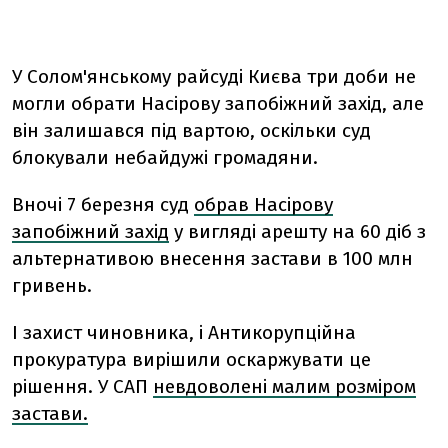
У Солом'янському райсуді Києва три доби не
могли обрати Насірову запобіжний захід, але
він залишався під вартою, оскільки суд
блокували небайдужі громадяни.
Вночі 7 березня суд
обрав Насірову
запобіжний захід
у вигляді арешту на 60 діб з
альтернативою внесення застави в 100 млн
гривень.
І захист чиновника, і Антикорупційна
прокуратура вирішили оскаржувати це
рішення. У САП
невдоволені малим розміром
застави.