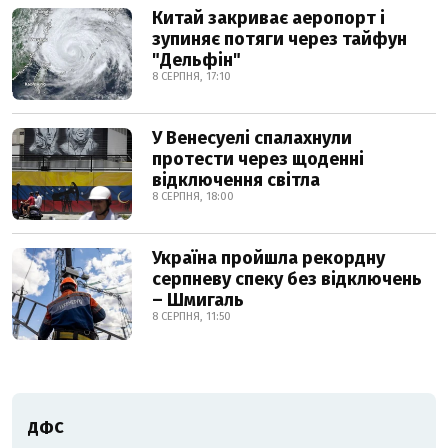
Китай закриває аеропорт і
зупиняє потяги через тайфун
"Дельфін"
8 СЕРПНЯ, 17:10
У Венесуелі спалахнули
протести через щоденні
відключення світла
8 СЕРПНЯ, 18:00
Україна пройшла рекордну
серпневу спеку без відключень
– Шмигаль
8 СЕРПНЯ, 11:50
ДФС