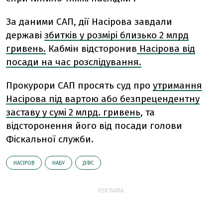
За даними САП, дії Насірова завдали
державі
збитків у розмірі близько 2 млрд
гривень.
Кабмін відсторонив
Насірова від
посади на час розслідування.
Прокурори САП просять суд про
утримання
Насірова під вартою або безпрецендентну
заставу у сумі 2 млрд. гривень
, та
відсторонення його від посади голови
Фіскальної служби.
НАСІРОВ
НАБУ
ДФС
РЕКЛАМА: