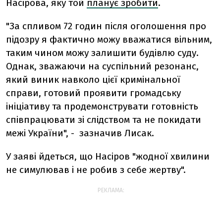
Насірова, яку той
планує зробити
.
"За спливом 72 годин після оголошення про
підозру я фактично можу вважатися вільним,
таким чином можу залишити будівлю суду.
Однак, зважаючи на суспільний резонанс,
який виник навколо цієї кримінальної
справи, готовий проявити громадську
ініціативу та продемонструвати готовність
співпрацювати зі слідством та не покидати
межі України", - зазначив Лисак.
У заяві йдеться, що Насіров "жодної хвилини
не симулював і не робив з себе жертву".
РЕКЛАМА: