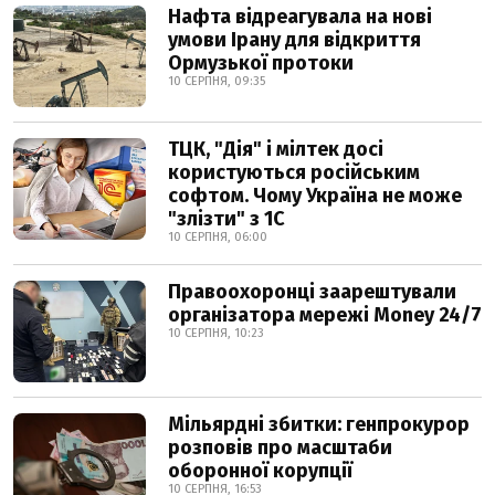
Нафта відреагувала на нові
умови Ірану для відкриття
Ормузької протоки
10 СЕРПНЯ, 09:35
ТЦК, "Дія" і мілтек досі
користуються російським
софтом. Чому Україна не може
"злізти" з 1С
10 СЕРПНЯ, 06:00
Правоохоронці заарештували
організатора мережі Money 24/7
10 СЕРПНЯ, 10:23
Мільярдні збитки: генпрокурор
розповів про масштаби
оборонної корупції
10 СЕРПНЯ, 16:53