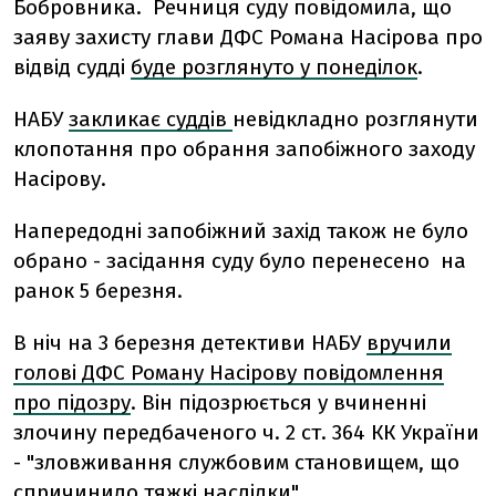
Бобровника. Речниця суду повідомила, що
заяву захисту глави ДФС Романа Насірова про
відвід судді
буде розглянуто у понеділок
.
НАБУ
закликає суддів
невідкладно розглянути
клопотання про обрання запобіжного заходу
Насірову.
Напередодні запобіжний захід також не було
обрано - засідання суду було перенесено на
ранок 5 березня.
В ніч на 3 березня детективи НАБУ
вручили
голові ДФС Роману Насірову повідомлення
про підозру
. Він підозрюється у вчиненні
злочину передбаченого ч. 2 ст. 364 КК України
- "зловживання службовим становищем, що
спричинило тяжкі наслідки".