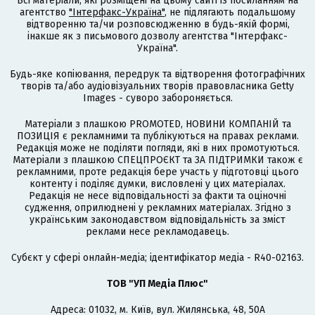
Всі матеріали, які розміщені на цьому сайті із посиланням на
агентство
"Інтерфакс-Україна"
, не підлягають подальшому
відтворенню та/чи розповсюдженню в будь-якій формі,
інакше як з письмового дозволу агентства "Інтерфакс-
Україна".
Будь-яке копіювання, передрук та відтворення фотографічних
творів та/або аудіовізуальних творів правовласника Getty
Images - суворо забороняється.
Матеріали з плашкою PROMOTED, НОВИНИ КОМПАНІЙ та
ПОЗИЦІЯ є рекламними та публікуються на правах реклами.
Редакція може не поділяти погляди, які в них промотуються.
Матеріали з плашкою СПЕЦПРОЄКТ та ЗА ПІДТРИМКИ також є
рекламними, проте редакція бере участь у підготовці цього
контенту і поділяє думки, висловлені у цих матеріалах.
Редакція не несе відповідальності за факти та оціночні
судження, оприлюднені у рекламних матеріалах. Згідно з
українським законодавством відповідальність за зміст
реклами несе рекламодавець.
Cубєкт у сфері онлайн-медіа; ідентифікатор медіа - R40-02163.
ТОВ "УП Медіа Плюс"
Адреса: 01032, м. Київ, вул. Жилянська, 48, 50А