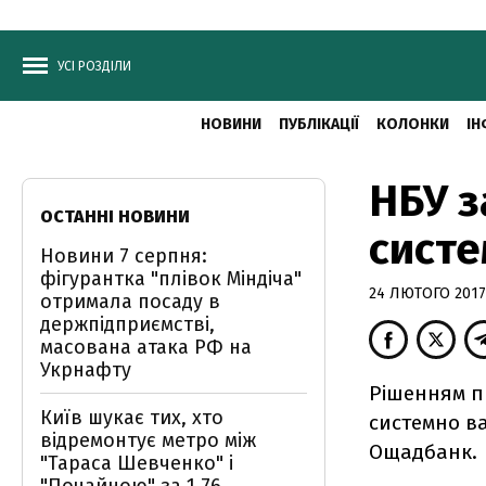
УСІ РОЗДІЛИ
НОВИНИ
ПУБЛІКАЦІЇ
КОЛОНКИ
ІН
НБУ з
ОСТАННІ НОВИНИ
систе
Новини 7 серпня:
фігурантка "плівок Міндіча"
24 ЛЮТОГО 2017,
отримала посаду в
держпідприємстві,
масована атака РФ на
Укрнафту
Рішенням п
Київ шукає тих, хто
системно ва
відремонтує метро між
Ощадбанк.
"Тараса Шевченко" і