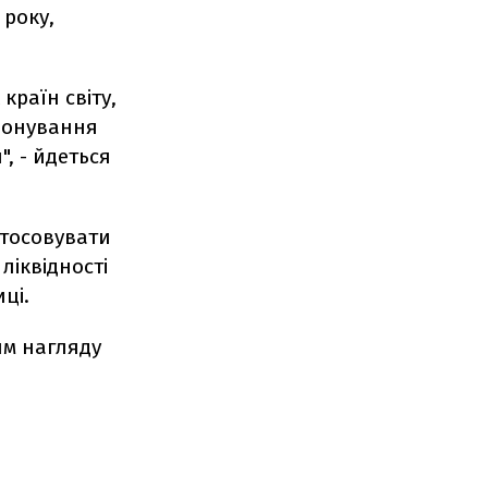
 року,
країн світу,
іонування
, - йдеться
стосовувати
ліквідності
ці.
им нагляду