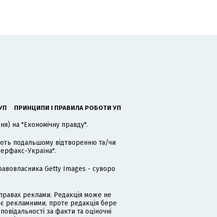
УП
ПРИНЦИПИ І ПРАВИЛА РОБОТИ УП
я) на "Економічну правду".
гають подальшому відтворенню та/чи
терфакс-Україна".
равовласника Getty Images - суворо
равах реклами. Редакція може не
 є рекламними, проте редакція бере
дповідальності за факти та оціночні