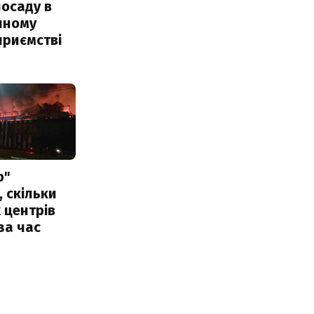
посаду в
чному
приємстві
р"
, скільки
 центрів
за час