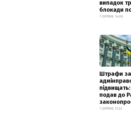
випадок т
блокади по
7 СЕРПНЯ, 14:00
Штрафи з
адмінправ
підвищать:
подав до Р
законопро
7 СЕРПНЯ, 11:23