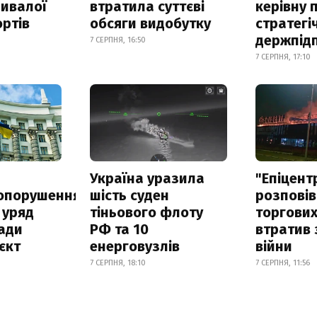
ривалої
втратила суттєві
керівну 
ртів
обсяги видобутку
стратегі
держпід
7 СЕРПНЯ, 16:50
7 СЕРПНЯ, 17:10
а
Україна уразила
"Епіцент
опорушення
шість суден
розповів
 уряд
тіньового флоту
торгових
ади
РФ та 10
втратив 
єкт
енерговузлів
війни
7 СЕРПНЯ, 18:10
7 СЕРПНЯ, 11:56