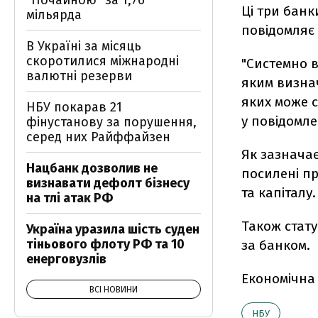
"Почайною" за 1,76
Ці три банк
мільярда
повідомляє
В Україні за місяць
скоротилися міжнародні
"Системно в
валютні резерви
яким визна
яких може с
НБУ покарав 21
у повідомле
фінустанову за порушення,
серед них Райффайзен
Як зазнача
Нацбанк дозволив не
посилені пр
визнавати дефолт бізнесу
та капіталу
на тлі атак РФ
Також стат
Україна уразила шість суден
тіньового флоту РФ та 10
за банком.
енерговузлів
Економічна
ВСІ НОВИНИ
НБУ