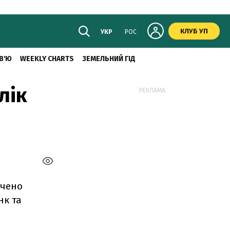
КЛУБ УП
УКР
РОС
В'Ю
WEEKLY CHARTS
ЗЕМЕЛЬНИЙ ГІД
лік
РЕКЛАМА:
ачено
нк та