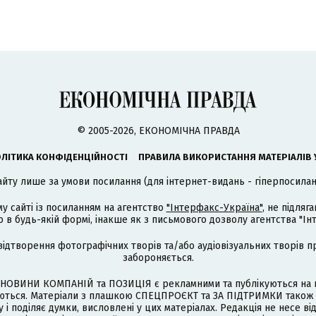
© 2005-2026, ЕКОНОМІЧНА ПРАВДА
ЛІТИКА КОНФІДЕНЦІЙНОСТІ
ПРАВИЛА ВИКОРИСТАННЯ МАТЕРІАЛІВ 
айту лише за умови посилання (для інтернет-видань - гіперпосиланн
му сайті із посиланням на агентство
"Інтерфакс-Україна"
, не підля
 будь-якій формі, інакше як з письмового дозволу агентства "Ін
відтворення фотографічних творів та/або аудіовізуальних творів п
забороняється.
НОВИНИ КОМПАНІЙ та ПОЗИЦІЯ є рекламними та публікуються на п
туються. Матеріали з плашкою СПЕЦПРОЄКТ та ЗА ПІДТРИМКИ також
 і поділяє думки, висловлені у цих матеріалах. Редакція не несе ві