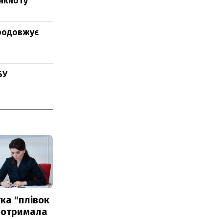
анкноту
продовжує
БУ
ка "плівок
 отримала