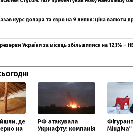
 Василем Стусом: НБУ презентував нову найбільшу б
азав курс долара та євро на 9 липня: ціна валюти 
резерви України за місяць збільшилися на 12,1% – Н
СЬОГОДНІ
айшли, де
РФ атакувала
Фігурант
зерно на
Укрнафту: компанія
Міндіча"