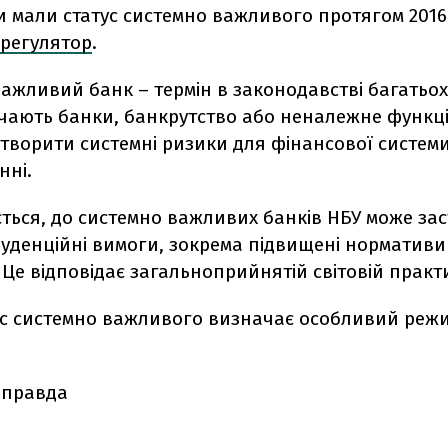
и мали статус системно важливого протягом 2016
регулятор
.
ажливий банк – термін в законодавстві багатьох 
чають банки, банкрутство або неналежне функц
творити системні ризики для фінансової системи"
нні.
ється, до системно важливих банків НБУ може за
уденційні вимоги, зокрема підвищені нормативи 
. Це відповідає загальноприйнятій світовій практи
ус системно важливого визначає особливий реж
 правда