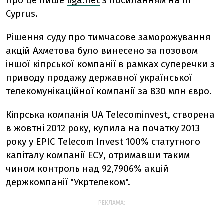
Про це пише
liga.net
з посиланням на In
Cyprus.
Рішення суду про тимчасове заморожування
акцій Ахметова було винесено за позовом
іншої кіпрської компанії в рамках суперечки з
приводу продажу державної української
телекомунікаційної компанії за 830 млн євро.
Кіпрська компанія UA Telecominvest, створена
в жовтні 2012 року, купила на початку 2013
року у EPIC Telecom Invest 100% статутного
капіталу компанії ЕСУ, отримавши таким
чином контроль над 92,7906% акцій
держкомпанії "Укртелеком".
РЕКЛАМА: