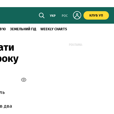
КЛУБ УП
УКР
РОС
В'Ю
ЗЕМЕЛЬНИЙ ГІД
WEEKLY CHARTS
ати
РЕКЛАМА:
року
ль
 в два