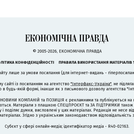
© 2005-2026, ЕКОНОМІЧНА ПРАВДА
ЛІТИКА КОНФІДЕНЦІЙНОСТІ
ПРАВИЛА ВИКОРИСТАННЯ МАТЕРІАЛІВ 
айту лише за умови посилання (для інтернет-видань - гіперпосиланн
му сайті із посиланням на агентство
"Інтерфакс-Україна"
, не підля
 будь-якій формі, інакше як з письмового дозволу агентства "Ін
НОВИНИ КОМПАНІЙ та ПОЗИЦІЯ є рекламними та публікуються на п
туються. Матеріали з плашкою СПЕЦПРОЄКТ та ЗА ПІДТРИМКИ також
 і поділяє думки, висловлені у цих матеріалах. Редакція не несе ві
атеріалах. Згідно з українським законодавством відповідальність 
Cубєкт у сфері онлайн-медіа; ідентифікатор медіа - R40-02163.