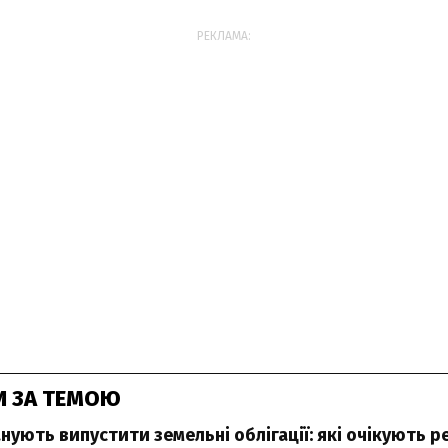
РЕКЛАМА:
И ЗА ТЕМОЮ
анують випустити земельні облігації: які очікують 