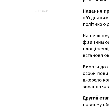
Надання пр
РЕКЛАМА:
об'єднаним
політикою д
На першому 
фізичним о
площі землі
встановлюют
Вимоги до л
особи повин
джерело кош
землі тіньов
Другий ета
повному обс