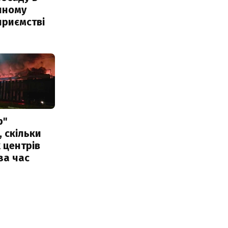
чному
приємстві
р"
, скільки
 центрів
за час