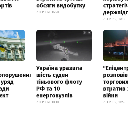
ртів
обсяги видобутку
стратегі
держпід
7 СЕРПНЯ, 16:50
7 СЕРПНЯ, 17:10
а
Україна уразила
"Епіцент
опорушення
шість суден
розповів
 уряд
тіньового флоту
торгових
ади
РФ та 10
втратив 
єкт
енерговузлів
війни
7 СЕРПНЯ, 18:10
7 СЕРПНЯ, 11:56