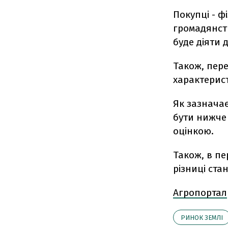
Покупці - ф
громадянст
буде діяти д
Також, пере
характерист
Як зазначає
бути нижче
оцінкою.
Також, в пе
різниці ста
Агропортал
РИНОК ЗЕМЛІ