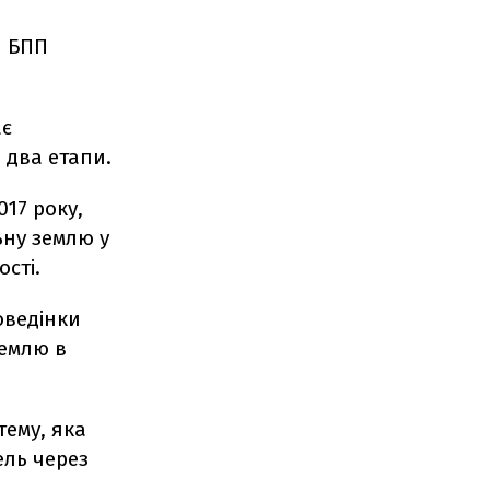
и БПП
ає
 два етапи.
017 року,
ьну землю у
сті.
оведінки
землю в
тему, яка
ель через