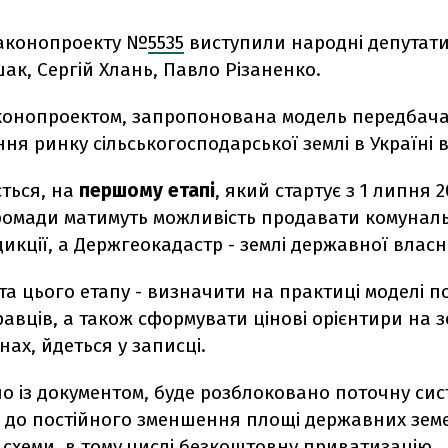
аконопроекту №
5535
виступили народні депутат
ак, Сергій Хлань, Павло Різаненко.
законопроектом, запропонована модель передбач
я ринку сільськогосподарської землі в Україні в
ється, на
першому етапі
, який стартує з 1 липня 2
громади матимуть можливість продавати комунал
икції, а Держгеокадастр - землі державної власно
а цього етапу - визначити на практиці моделі п
авців, а також сформувати цінові орієнтири на 
нах, йдеться у записці.
но із документом, буде розблоковано поточну сис
 до постійного зменшення площі державних зем
ві схеми, в тому числі безкоштовну приватизацію.