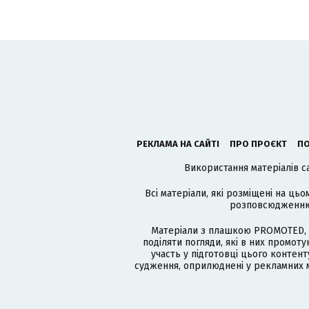
РЕКЛАМА НА САЙТІ
ПРО ПРОЄКТ
ПО
Використання матеріалів с
Всі матеріали, які розміщені на цьо
розповсюдженню в
Матеріали з плашкою PROMOTED, 
поділяти погляди, які в них промо
участь у підготовці цього контенту
судження, оприлюднені у рекламних м