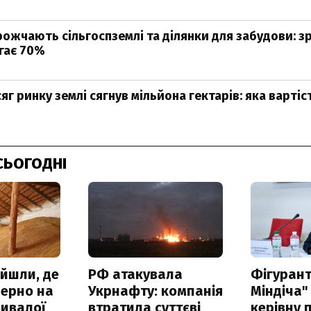
рожчають сільгоспземлі та ділянки для забудови: з
гає 70%
сяг ринку землі сягнув мільйона гектарів: яка вартіс
СЬОГОДНІ
айшли, де
РФ атакувала
Фігурант
зерно на
Укрнафту: компанія
Міндіча"
ривалої
втратила суттєві
керівну 