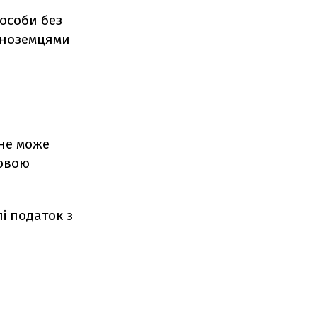
 особи без
іноземцями
 не може
шовою
і податок з