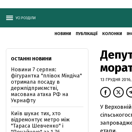
УСІ РОЗДІЛИ
НОВИНИ
ПУБЛІКАЦІЇ
КОЛОНКИ
ІН
Депут
ОСТАННІ НОВИНИ
морат
Новини 7 серпня:
фігурантка "плівок Міндіча"
13 ГРУДНЯ 2016,
отримала посаду в
держпідприємстві,
масована атака РФ на
Укрнафту
У Верховній
Київ шукає тих, хто
сільського
відремонтує метро між
запроваджен
"Тараса Шевченко" і
етапи.