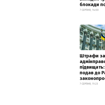
блокади по
7 СЕРПНЯ, 14:00
Штрафи з
адмінправ
підвищать:
подав до Р
законопро
7 СЕРПНЯ, 11:23