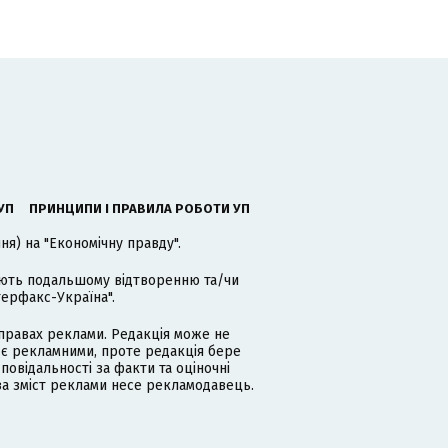
УП
ПРИНЦИПИ І ПРАВИЛА РОБОТИ УП
я) на "Економічну правду".
гають подальшому відтворенню та/чи
терфакс-Україна".
равах реклами. Редакція може не
 є рекламними, проте редакція бере
дповідальності за факти та оціночні
за зміст реклами несе рекламодавець.