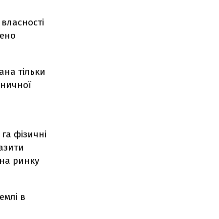
власності
лено
ана тільки
аничної
 га фізичні
разити
 на ринку
емлі в