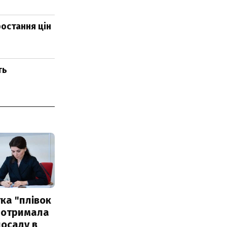
ростання цін
ть
ка "плівок
 отримала
посаду в