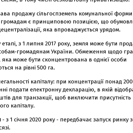
ава продажу сільгоспземель комунальної форми 
 громадам є принциповою позицією, що обумов
ецентралізації, яка впроваджується урядом.
етапі, з 1 липня 2017 року, земля може бути прод
собам-громадянам України. Обмеження щодо гр
, яка може бути сконцентрована в однієї особи
ься на рівні 500 га.
егальності капіталу: при концентрації понад 200
ні подати електронну декларацію, в якій відоб
тів для транзакції, щоб виключити присутність
ого капіталу.
п
- з 1 січня 2020 року - передбачає запуск ринку з
язі.