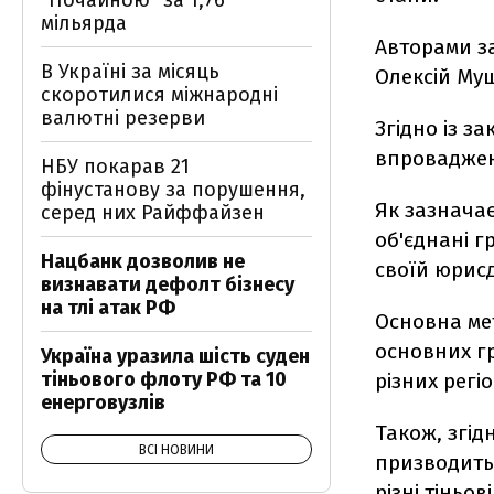
"Почайною" за 1,76
мільярда
Авторами з
В Україні за місяць
Олексій Муш
скоротилися міжнародні
валютні резерви
Згідно із 
впровадженн
НБУ покарав 21
фінустанову за порушення,
Як зазнача
серед них Райффайзен
об'єднані 
Нацбанк дозволив не
своїй юрисд
визнавати дефолт бізнесу
на тлі атак РФ
Основна мет
основних гр
Україна уразила шість суден
тіньового флоту РФ та 10
різних регіо
енерговузлів
Також, згід
ВСІ НОВИНИ
призводить
різні тіньо