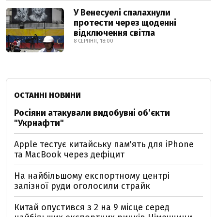
У Венесуелі спалахнули
протести через щоденні
відключення світла
8 СЕРПНЯ, 18:00
ОСТАННІ НОВИНИ
Росіяни атакували видобувні обʼєкти
"Укрнафти"
Apple тестує китайську пам'ять для iPhone
та MacBook через дефіцит
На найбільшому експортному центрі
залізної руди оголосили страйк
Китай опустився з 2 на 9 місце серед