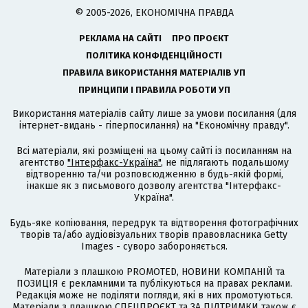
© 2005-2026, ЕКОНОМІЧНА ПРАВДА
РЕКЛАМА НА САЙТІ
ПРО ПРОЄКТ
ПОЛІТИКА КОНФІДЕНЦІЙНОСТІ
ПРАВИЛА ВИКОРИСТАННЯ МАТЕРІАЛІВ УП
ПРИНЦИПИ І ПРАВИЛА РОБОТИ УП
Використання матеріалів сайту лише за умови посилання (для
інтернет-видань - гіперпосилання) на "Економічну правду".
Всі матеріали, які розміщені на цьому сайті із посиланням на
агентство
"Інтерфакс-Україна"
, не підлягають подальшому
відтворенню та/чи розповсюдженню в будь-якій формі,
інакше як з письмового дозволу агентства "Інтерфакс-
Україна".
Будь-яке копіювання, передрук та відтворення фотографічних
творів та/або аудіовізуальних творів правовласника Getty
Images - суворо забороняється.
Матеріали з плашкою PROMOTED, НОВИНИ КОМПАНІЙ та
ПОЗИЦІЯ є рекламними та публікуються на правах реклами.
Редакція може не поділяти погляди, які в них промотуються.
Матеріали з плашкою СПЕЦПРОЄКТ та ЗА ПІДТРИМКИ також є