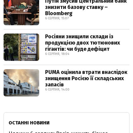
Путін змусив Центральний банк
знизити базову ставку –
Bloomberg
6 СЕРПНЯ, 15:07
Росіяни знищили склади із
продукцією двох тютюнових
гігантів: чи буде дефіцит
6 СЕРПНЯ, 18:04
PUMA оцінила втрати внаслідок
знищення Росією її складських
запасів
6 СЕРПНЯ, 14:00
ОСТАННІ НОВИНИ