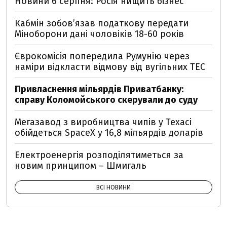
Новини 6 серпня: Росія нищить бізнес
Кабмін зобовʼязав податкову передати
Міноборони дані чоловіків 18-60 років
Єврокомісія попередила Румунію через
наміри відкласти відмову від вугільних ТЕС
Привласнення мільярдів Приватбанку:
справу Коломойського скерували до суду
Мегазавод з виробництва чипів у Техасі
обійдеться SpaceX у 16,8 мільярдів доларів
Електроенергія розподілятиметься за
новим принципом – Шмигаль
ВСІ НОВИНИ