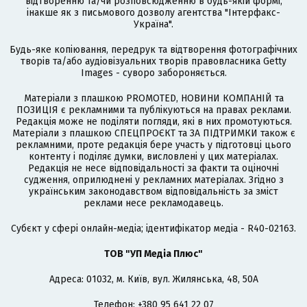
відтворенню та/чи розповсюдженню в будь-якій формі,
інакше як з письмового дозволу агентства "Інтерфакс-
Україна".
Будь-яке копіювання, передрук та відтворення фотографічних
творів та/або аудіовізуальних творів правовласника Getty
Images - суворо забороняється.
Матеріали з плашкою PROMOTED, НОВИНИ КОМПАНІЙ та
ПОЗИЦІЯ є рекламними та публікуються на правах реклами.
Редакція може не поділяти погляди, які в них промотуються.
Матеріали з плашкою СПЕЦПРОЄКТ та ЗА ПІДТРИМКИ також є
рекламними, проте редакція бере участь у підготовці цього
контенту і поділяє думки, висловлені у цих матеріалах.
Редакція не несе відповідальності за факти та оціночні
судження, оприлюднені у рекламних матеріалах. Згідно з
українським законодавством відповідальність за зміст
реклами несе рекламодавець.
Cубєкт у сфері онлайн-медіа; ідентифікатор медіа - R40-02163.
ТОВ "УП Медіа Плюс"
Адреса: 01032, м. Київ, вул. Жилянська, 48, 50А
Телефон: +380 95 641 22 07