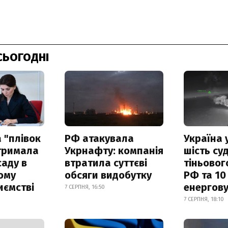
СЬОГОДНІ
 "плівок
РФ атакувала
Україна 
отримала
Укрнафту: компанія
шість су
саду в
втратила суттєві
тіньовог
ому
обсяги видобутку
РФ та 10
иємстві
енергову
7 СЕРПНЯ, 16:50
7 СЕРПНЯ, 18:10