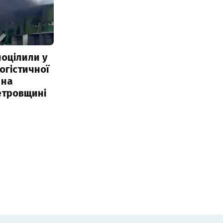
поцілили у
огістичної
 на
етровщині