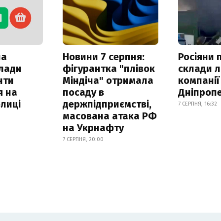
ла
Новини 7 серпня:
Росіяни 
клади
фігурантка "плівок
склади л
нти
Міндіча" отримала
компанії
я на
посаду в
Дніпроп
лиці
держпідприємстві,
7 СЕРПНЯ, 16:32
масована атака РФ
на Укрнафту
7 СЕРПНЯ, 20:00