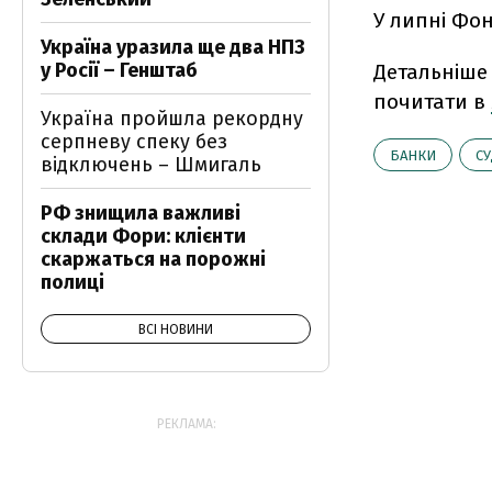
У липні Фо
Україна уразила ще два НПЗ
у Росії – Генштаб
Детальніше 
почитати в
Україна пройшла рекордну
серпневу спеку без
БАНКИ
С
відключень – Шмигаль
РФ знищила важливі
склади Фори: клієнти
скаржаться на порожні
полиці
ВСІ НОВИНИ
РЕКЛАМА: