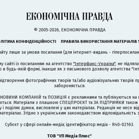
© 2005-2026, ЕКОНОМІЧНА ПРАВДА
ЛІТИКА КОНФІДЕНЦІЙНОСТІ
ПРАВИЛА ВИКОРИСТАННЯ МАТЕРІАЛІВ 
айту лише за умови посилання (для інтернет-видань - гіперпосиланн
му сайті із посиланням на агентство
"Інтерфакс-Україна"
, не підля
 будь-якій формі, інакше як з письмового дозволу агентства "Ін
відтворення фотографічних творів та/або аудіовізуальних творів п
забороняється.
НОВИНИ КОМПАНІЙ та ПОЗИЦІЯ є рекламними та публікуються на п
туються. Матеріали з плашкою СПЕЦПРОЄКТ та ЗА ПІДТРИМКИ також
 і поділяє думки, висловлені у цих матеріалах. Редакція не несе ві
атеріалах. Згідно з українським законодавством відповідальність 
Cубєкт у сфері онлайн-медіа; ідентифікатор медіа - R40-02163.
ТОВ "УП Медіа Плюс"