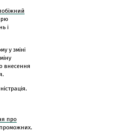
побіжний
орю
ь і
у у зміні
міну
ою внесення
я.
ністрація.
ня про
проможних.