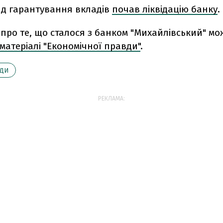
нд гарантування вкладів
почав ліквідацію банку
.
про те, що сталося з банком "Михайлівський" м
матеріалі "Економічної правди"
.
УДИ
РЕКЛАМА: