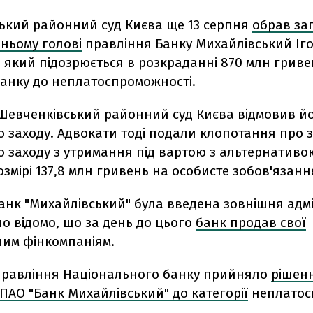
ький районний суд Києва ще 13 серпня
обрав за
ньому голові
правління Банку Михайлівський Іг
який підозрюється в розкраданні 870 млн гривен
банку до неплатоспроможності.
Шевченківський районний суд Києва відмовив йом
 заходу. Адвокати тоді подали клопотання про з
о заходу з утримання під вартою з альтернатив
озмірі 137,8 млн гривень на особисте зобов'язанн
банк "Михайлівський" була введена зовнішня адмі
ло відомо, що за день до цього
банк продав свої
им фінкомпаніям.
правління Національного банку прийняло
рішен
ПАО "Банк Михайлівський" до категорії
неплатос