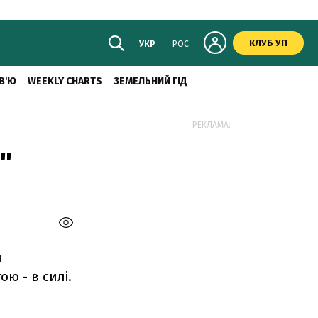
КЛУБ УП
УКР
РОС
В'Ю
WEEKLY CHARTS
ЗЕМЕЛЬНИЙ ГІД
РЕКЛАМА:
"
я
ю - в силі.