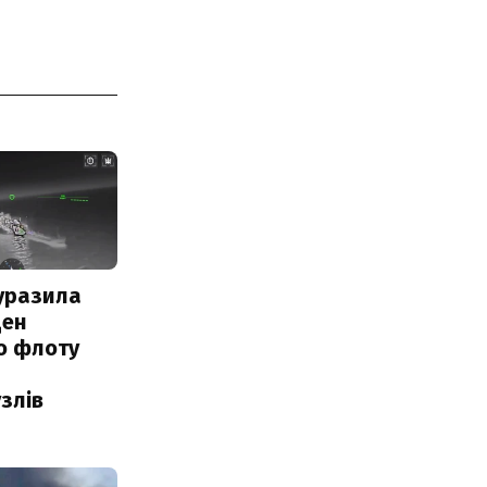
уразила
ден
о флоту
злів