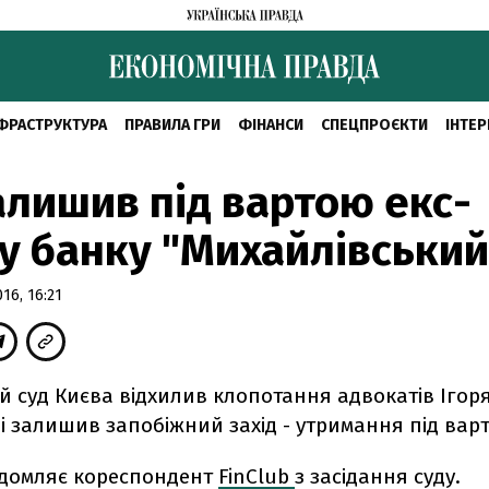
ФРАСТРУКТУРА
ПРАВИЛА ГРИ
ФІНАНСИ
СПЕЦПРОЄКТИ
ІНТЕР
алишив під вартою екс-
у банку "Михайлівський
6, 16:21
 суд Києва відхилив клопотання адвокатів Ігор
 залишив запобіжний захід - утримання під варто
ідомляє кореспондент
FinClub
з засідання суду.