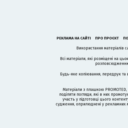
РЕКЛАМА НА САЙТІ
ПРО ПРОЄКТ
ПО
Використання матеріалів с
Всі матеріали, які розміщені на цьо
розповсюдженню в
Будь-яке копіювання, передрук та 
Матеріали з плашкою PROMOTED, 
поділяти погляди, які в них промо
участь у підготовці цього контенту
судження, оприлюднені у рекламних м