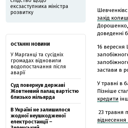
слідство щодо
ексзаступника міністра
Шевченківс
розвитку
захід колиш
Дорошенко, 
доведенні 
ОСТАННІ НОВИНИ
16 вересня 
запобіжного
У Марганці та сусідніх
громадах відновили
запобіжног
водопостачання після
застави в р
аварії
У травні в 
Суд повернув державі
Пізніше ста
Жовтневий палац вартістю
близько мільярда
кредити
інш
В Україні не залишилося
23 травня 
жодної неушкодженої
віднесення 
електростанції –
Зеленський