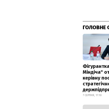
ГОЛОВНЕ 
Фігурантка
Міндіча" 
керівну по
стратегічн
держпідпр
7 СЕРПНЯ, 17:10