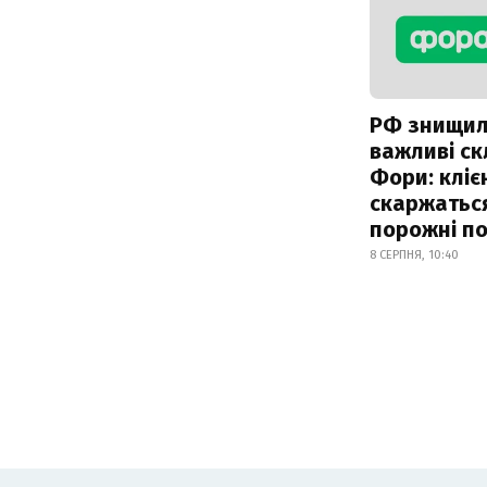
РФ знищи
важливі с
Фори: кліє
скаржатьс
порожні по
8 СЕРПНЯ, 10:40