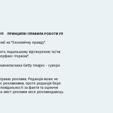
УП
ПРИНЦИПИ І ПРАВИЛА РОБОТИ УП
я) на "Економічну правду".
гають подальшому відтворенню та/чи
терфакс-Україна".
равовласника Getty Images - суворо
равах реклами. Редакція може не
 є рекламними, проте редакція бере
дповідальності за факти та оціночні
за зміст реклами несе рекламодавець.