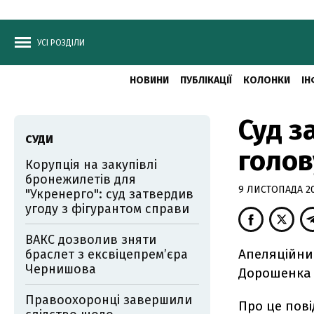
УСІ РОЗДІЛИ
НОВИНИ
ПУБЛІКАЦІЇ
КОЛОНКИ
ІН
Суд з
СУДИ
голов
Корупція на закупівлі
бронежилетів для
9 ЛИСТОПАДА 201
"Укренерго": суд затвердив
угоду з фігурантом справи
ВАКС дозволив зняти
Апеляційний
браслет з ексвіцепрем’єра
Чернишова
Дорошенка і
Правоохоронці завершили
Про це пов