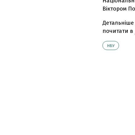
Національн
Віктором П
Детальніше 
почитати в
НБУ