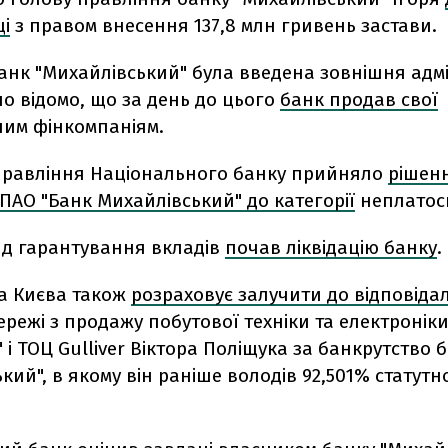
ці
з правом внесення 137,8 млн гривень застави.
банк "Михайлівський" була введена зовнішня адмі
ло відомо, що за день до цього
банк продав свої
им фінкомпаніям.
правління Національного банку прийняло
рішен
ПАО "Банк Михайлівський" до категорії
неплатос
нд гарантування вкладів
почав ліквідацію банку
.
а Києва також
розраховує залучити до відповіда
режі з продажу побутової техніки та електронік
 і ТОЦ Gulliver Віктора Поліщука за банкрутство 
кий", в якому він раніше володів 92,501% статутн