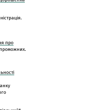
ністрація.
ня про
проможних.
льності
и
банку
ого