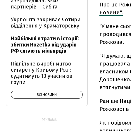
азербайджанських
Про це Рож
партнерів – Сибіга
новини".
Укрпошта закриває чотири
відділення у Краматорську
"У мене сьо
проводився 
Найбільші втрати в історії:
Рожкова.
збитки Rozetka від ударів
РФ сягають мільярдів
"Я думаю, 
працювала в
Підпільне виробництво
сигарет у Кривому Розі:
власником б
судитимуть 13 учасників
Дорошенко.
групи
втягнутими 
ВСІ НОВИНИ
Раніше Нац
Рожкової в 
РЕКЛАМА:
Як повідом
колишнього