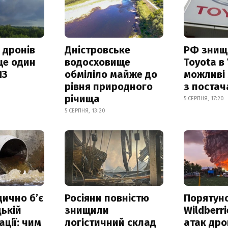
 дронів
Дністровське
РФ знищ
ще один
водосховище
Toyota в 
ПЗ
обміліло майже до
можливі
рівня природного
з поста
річища
5 СЕРПНЯ, 17:20
5 СЕРПНЯ, 13:20
дично б’є
Росіяни повністю
Порятун
ькій
знищили
Wildberri
ації: чим
логістичний склад
атак дро