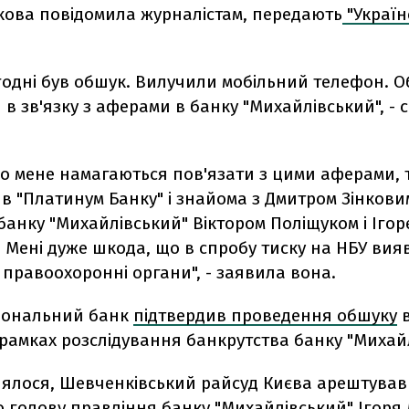
кова повідомила журналістам, передають
"Україн
годні був обшук. Вилучили мобільний телефон. 
в зв'язку з аферами в банку "Михайлівський", - 
що мене намагаються пов'язати з цими аферами, 
 "Платинум Банку" і знайома з Дмитром Зінкови
анку "Михайлівський" Віктором Поліщуком і Ігор
 Мені дуже шкода, що в спробу тиску на НБУ вия
правоохоронні органи", - заявила вона.
іональний банк
підтвердив проведення обшуку
в
рамках розслідування банкрутства банку "Михайл
лялося, Шевченківський райсуд Києва арештував
 голову правління банку "Михайлівський" Ігоря