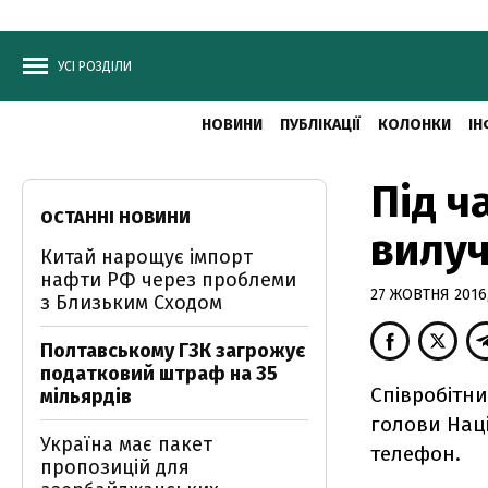
УСІ РОЗДІЛИ
НОВИНИ
ПУБЛІКАЦІЇ
КОЛОНКИ
ІН
Під ч
ОСТАННІ НОВИНИ
вилуч
Китай нарощує імпорт
нафти РФ через проблеми
27 ЖОВТНЯ 2016,
з Близьким Сходом
Полтавському ГЗК загрожує
податковий штраф на 35
Співробітни
мільярдів
голови Нац
Україна має пакет
телефон.
пропозицій для