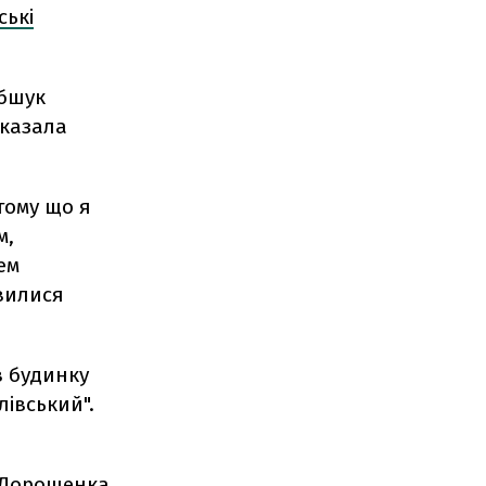
ські
Обшук
сказала
тому що я
м,
ем
вилися
 будинку
івський".
Дорошенка