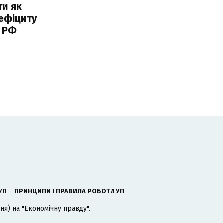
ти як
ефіциту
 РФ
УП
ПРИНЦИПИ І ПРАВИЛА РОБОТИ УП
я) на "Економічну правду".