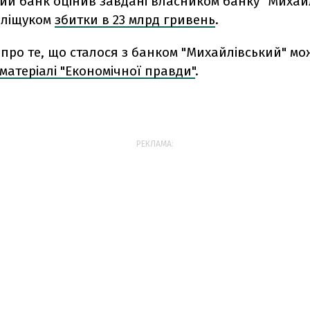
ий банк оцінив завдані власником банку "Михай
оліщуком
збитки в 23 млрд гривень
.
про те, що сталося з банком "Михайлівський" м
матеріалі "Економічної правди"
.
РЕКЛАМА: