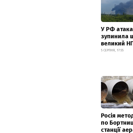
У РФ атака
зупинила 
великий Н
5 СЕРПНЯ, 17:55
Росія мето
по Бортниц
станції аер