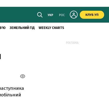
КЛУБ УП
УКР
РОС
В'Ю
ЗЕМЕЛЬНИЙ ГІД
WEEKLY CHARTS
РЕКЛАМА:
н
 заступника
мобільний