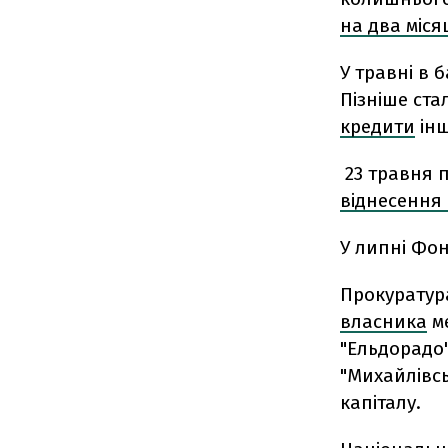
на два міся
У травні в 
Пізніше ста
кредити
інш
23 травня 
віднесення 
У липні Фо
Прокуратур
власника
ме
"Ельдорадо"
"Михайлівсь
капіталу.