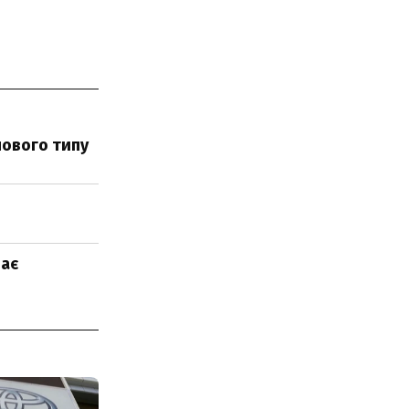
нового типу
дає