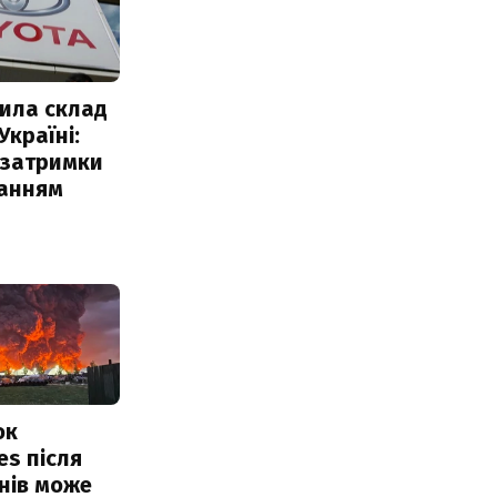
ила склад
Україні:
 затримки
чанням
ок
es після
нів може