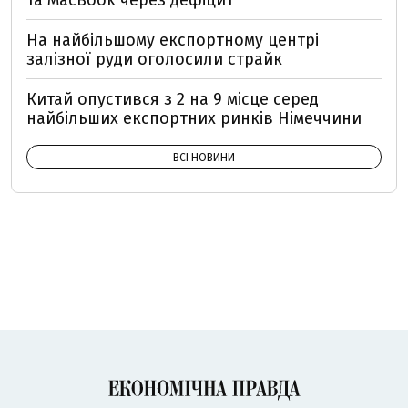
та MacBook через дефіцит
На найбільшому експортному центрі
залізної руди оголосили страйк
Китай опустився з 2 на 9 місце серед
найбільших експортних ринків Німеччини
ВСІ НОВИНИ