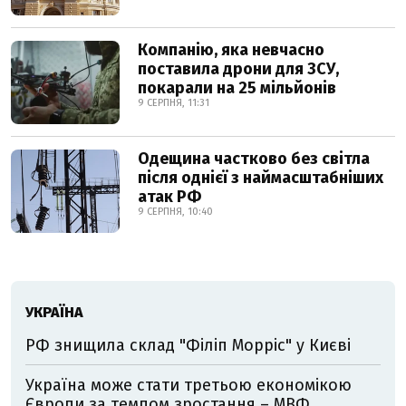
Компанію, яка невчасно
поставила дрони для ЗСУ,
покарали на 25 мільйонів
9 СЕРПНЯ, 11:31
Одещина частково без світла
після однієї з наймасштабніших
атак РФ
9 СЕРПНЯ, 10:40
УКРАЇНА
РФ знищила склад "Філіп Морріс" у Києві
Україна може стати третьою економікою
Європи за темпом зростання – МВФ