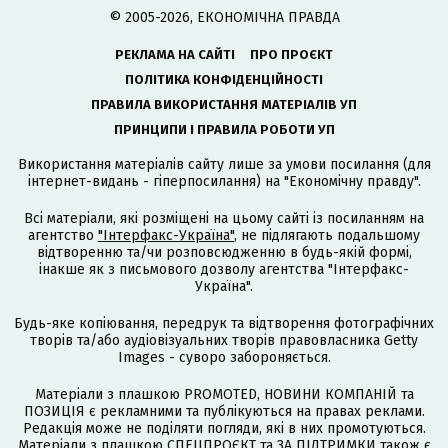
© 2005-2026, ЕКОНОМІЧНА ПРАВДА
РЕКЛАМА НА САЙТІ
ПРО ПРОЄКТ
ПОЛІТИКА КОНФІДЕНЦІЙНОСТІ
ПРАВИЛА ВИКОРИСТАННЯ МАТЕРІАЛІВ УП
ПРИНЦИПИ І ПРАВИЛА РОБОТИ УП
Використання матеріалів сайту лише за умови посилання (для
інтернет-видань - гіперпосилання) на "Економічну правду".
Всі матеріали, які розміщені на цьому сайті із посиланням на
агентство
"Інтерфакс-Україна"
, не підлягають подальшому
відтворенню та/чи розповсюдженню в будь-якій формі,
інакше як з письмового дозволу агентства "Інтерфакс-
Україна".
Будь-яке копіювання, передрук та відтворення фотографічних
творів та/або аудіовізуальних творів правовласника Getty
Images - суворо забороняється.
Матеріали з плашкою PROMOTED, НОВИНИ КОМПАНІЙ та
ПОЗИЦІЯ є рекламними та публікуються на правах реклами.
Редакція може не поділяти погляди, які в них промотуються.
Матеріали з плашкою СПЕЦПРОЄКТ та ЗА ПІДТРИМКИ також є