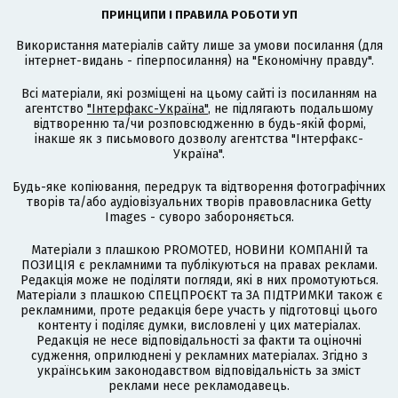
ПРИНЦИПИ І ПРАВИЛА РОБОТИ УП
Використання матеріалів сайту лише за умови посилання (для
інтернет-видань - гіперпосилання) на "Економічну правду".
Всі матеріали, які розміщені на цьому сайті із посиланням на
агентство
"Інтерфакс-Україна"
, не підлягають подальшому
відтворенню та/чи розповсюдженню в будь-якій формі,
інакше як з письмового дозволу агентства "Інтерфакс-
Україна".
Будь-яке копіювання, передрук та відтворення фотографічних
творів та/або аудіовізуальних творів правовласника Getty
Images - суворо забороняється.
Матеріали з плашкою PROMOTED, НОВИНИ КОМПАНІЙ та
ПОЗИЦІЯ є рекламними та публікуються на правах реклами.
Редакція може не поділяти погляди, які в них промотуються.
Матеріали з плашкою СПЕЦПРОЄКТ та ЗА ПІДТРИМКИ також є
рекламними, проте редакція бере участь у підготовці цього
контенту і поділяє думки, висловлені у цих матеріалах.
Редакція не несе відповідальності за факти та оціночні
судження, оприлюднені у рекламних матеріалах. Згідно з
українським законодавством відповідальність за зміст
реклами несе рекламодавець.