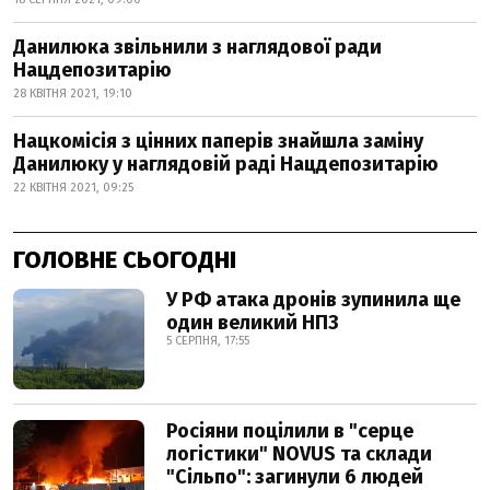
Данилюка звільнили з наглядової ради
Нацдепозитарію
28 КВІТНЯ 2021, 19:10
Нацкомісія з цінних паперів знайшла заміну
Данилюку у наглядовій раді Нацдепозитарію
22 КВІТНЯ 2021, 09:25
ГОЛОВНЕ СЬОГОДНІ
У РФ атака дронів зупинила ще
один великий НПЗ
5 СЕРПНЯ, 17:55
Росіяни поцілили в "серце
логістики" NOVUS та склади
"Сільпо": загинули 6 людей