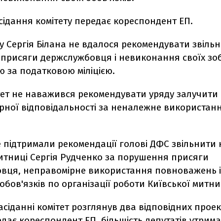
асідання комітету передає кореспондент ЕП.
у Сергія Білана не вдалося рекомендувати звільн
присяги держслужбовця і невиконання своїх зо
 за податковою міліцією.
тет не наважився рекомендувати уряду залучити 
рної відповідальності за неналежне використан
е підтримали рекомендації голові ДФС звільнити
митниці Сергія Рудченко за порушення присяги
вця, неправомірне використання повноважень 
бов'язків по організації роботи Київської митни
асіданні комітет розглянув два відповідних проек
едає кореспондент ЕП, більшість депутатів утрима