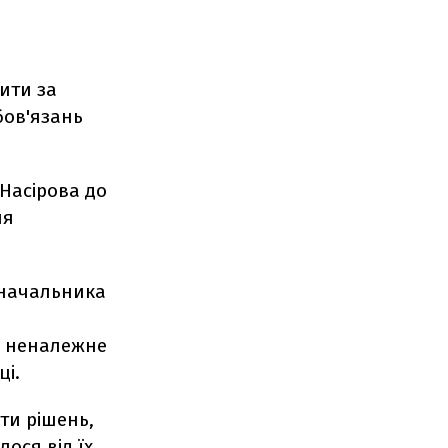
ити за
бов'язань
Насірова до
ня
 начальника
і неналежне
ці.
ти рішень,
лося від їх