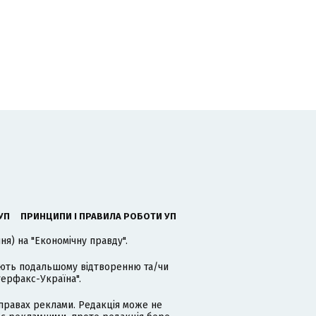
УП
ПРИНЦИПИ І ПРАВИЛА РОБОТИ УП
я) на "Економічну правду".
гають подальшому відтворенню та/чи
терфакс-Україна".
равах реклами. Редакція може не