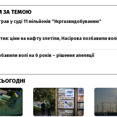
И ЗА ТЕМОЮ
грав у суді 11 мільйонів "Укргазвидобуванню"
тня: ціни на нафту злетіли, Насірова позбавили вол
бавили волі на 6 років – рішення апеляції
СЬОГОДНІ