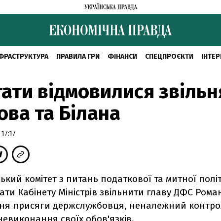
ФРАСТРУКТУРА
ПРАВИЛА ГРИ
ФІНАНСИ
СПЕЦПРОЄКТИ
ІНТЕР
ати відмовилися звільн
ова та Білана
17:17
кий комітет з питань податкової та митної політ
ти Кабінету Міністрів звільнити главу ДФС Рома
ня присяги держслужбовця, неналежний контро
 невиконання своїх обов'язків.