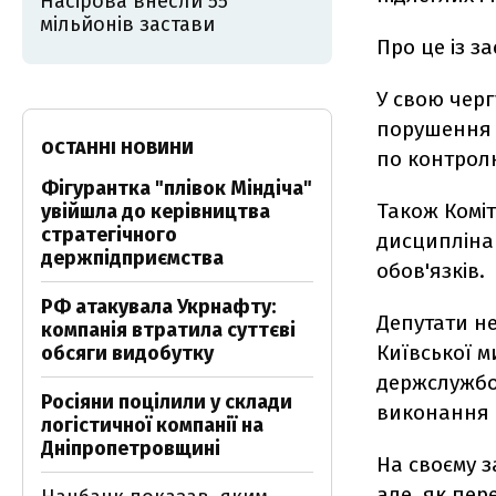
Насірова внесли 55
мільйонів застави
Про це із з
У свою черг
порушення 
ОСТАННІ НОВИНИ
по контролю
Фігурантка "плівок Міндіча"
Також Комі
увійшла до керівництва
стратегічного
дисципліна
держпідприємства
обов'язків.
РФ атакувала Укрнафту:
Депутати н
компанія втратила суттєві
Київської 
обсяги видобутку
держслужбо
Росіяни поцілили у склади
виконання о
логістичної компанії на
Дніпропетровщині
На своєму з
але, як пер