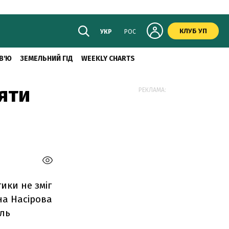
КЛУБ УП
УКР
РОС
В'Ю
ЗЕМЕЛЬНИЙ ГІД
WEEKLY CHARTS
яти
РЕКЛАМА:
ики не зміг
на Насірова
ль