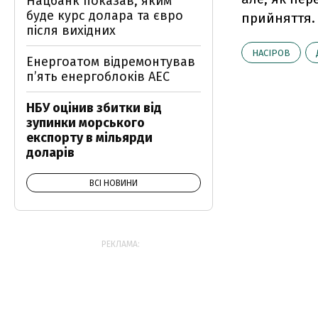
Нацбанк показав, яким
буде курс долара та євро
прийняття.
після вихідних
НАСІРОВ
Енергоатом відремонтував
п’ять енергоблоків АЕС
НБУ оцінив збитки від
зупинки морського
експорту в мільярди
доларів
ВСІ НОВИНИ
РЕКЛАМА: