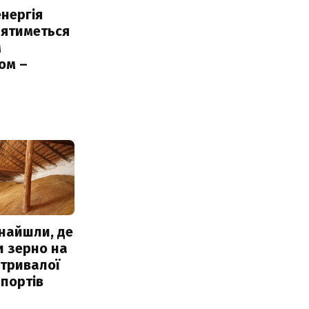
нергія
лятиметься
м
ом –
ь
знайшли, де
и зерно на
 тривалої
портів