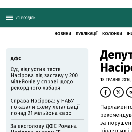
УСІ РОЗДІЛИ
НОВИНИ
ПУБЛІКАЦІЇ
КОЛОНКИ
ІН
Депут
ДФС
Насір
Суд відпустив тестя
Насірова під заставу у 200
18 ТРАВНЯ 2016, 
мільйонів у справі щодо
рекордного хабаря
Справа Насірова: у НАБУ
Парламентсь
показали схему легалізації
понад 21 мільйона євро
рекомендува
за порушен
За ексголову ДФС Романа
підлеглих і