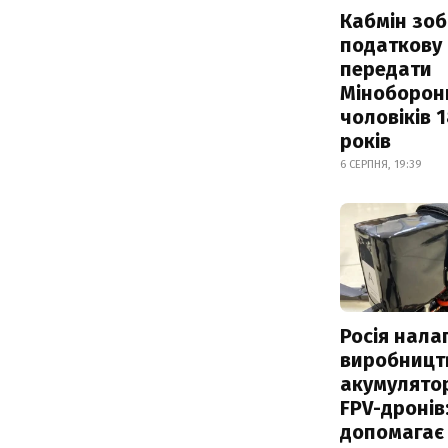
Кабмін зоб
податкову
передати
Міноборон
чоловіків 
років
6 СЕРПНЯ, 19:39
Росія нала
виробницт
акумулятор
FPV-дронів:
допомагає