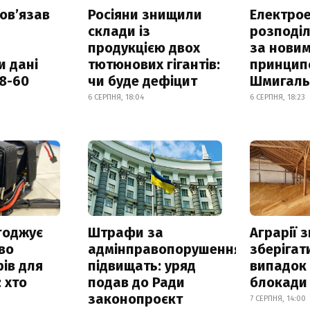
овʼязав
Росіяни знищили
Електрое
склади із
розподі
продукцією двох
за нови
и дані
тютюнових гігантів:
принцип
18-60
чи буде дефіцит
Шмигал
6 СЕРПНЯ, 18:04
6 СЕРПНЯ, 18:23
годжує
Штрафи за
Аграрії 
во
адмінправопорушення
зберігат
ів для
підвищать: уряд
випадок
 хто
подав до Ради
блокади 
законопроєкт
7 СЕРПНЯ, 14:00