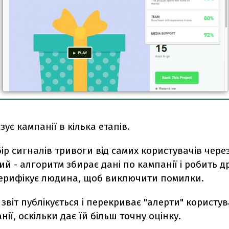
зує кампанії в кілька етапів.
ір сигналів тривоги від самих користувачів чере
угий - алгоритм збирає дані по кампанії і робить
 верифікує людина, щоб виключити помилки.
 звіт публікується і перекриває "алерти" користув
нії, оскільки дає їй більш точну оцінку.