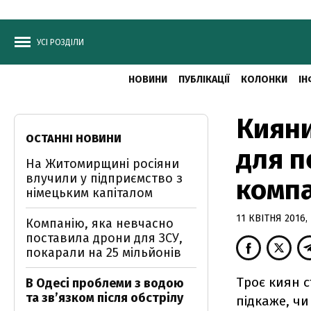
УСІ РОЗДІЛИ
НОВИНИ
ПУБЛІКАЦІЇ
КОЛОНКИ
ІН
Кияни
ОСТАННІ НОВИНИ
для п
На Житомирщині росіяни
влучили у підприємство з
компа
німецьким капіталом
11 КВІТНЯ 2016, 
Компанію, яка невчасно
поставила дрони для ЗСУ,
покарали на 25 мільйонів
Троє киян 
В Одесі проблеми з водою
та звʼязком після обстрілу
підкаже, чи