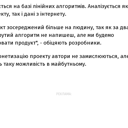
ється на базі лінійних алгоритмів. Аналізується я
ту, так і дані з інтернету.
кт зосереджений більше на людину, так як за два
рутий алгоритм не напишеш, але ми будемо
вати продукт", - обіцяють розробники.
онетизацію проекту автори не замислюються, ал
 таку можливість в майбутньому.
РЕКЛАМА: