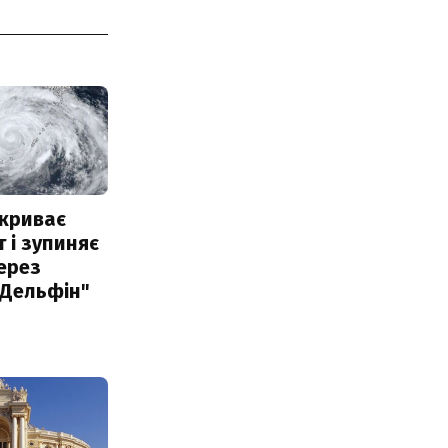
акриває
 і зупиняє
ерез
"Дельфін"