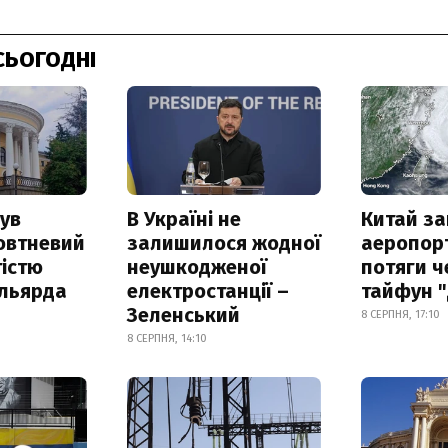
СЬОГОДНІ
ув
В Україні не
Китай з
овтневий
залишилося жодної
аеропорт
істю
неушкодженої
потяги ч
ільярда
електростанції –
тайфун 
Зеленський
8 СЕРПНЯ, 17:10
8 СЕРПНЯ, 14:10