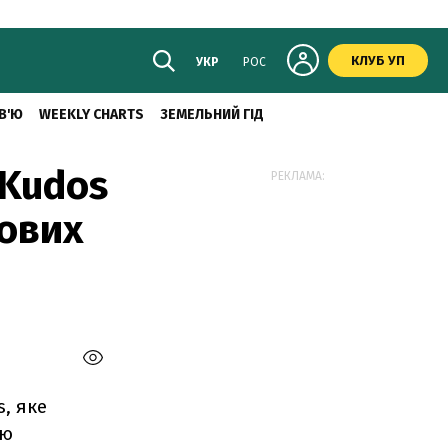
КЛУБ УП
УКР
РОС
В'Ю
WEEKLY CHARTS
ЗЕМЕЛЬНИЙ ГІД
 Kudos
РЕКЛАМА:
ових
, яке
ую