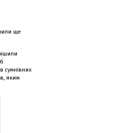
ачили ще
ирішили
об
 в сумнівних
ів, яким