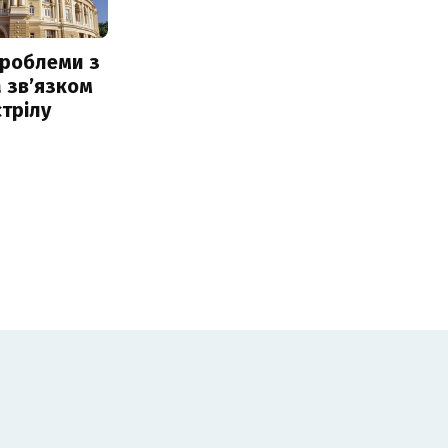
проблеми з
 звʼязком
стрілу