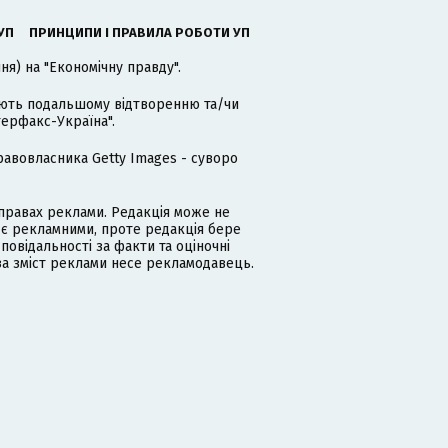
УП
ПРИНЦИПИ І ПРАВИЛА РОБОТИ УП
я) на "Економічну правду".
гають подальшому відтворенню та/чи
терфакс-Україна".
равовласника Getty Images - суворо
равах реклами. Редакція може не
 є рекламними, проте редакція бере
дповідальності за факти та оціночні
за зміст реклами несе рекламодавець.