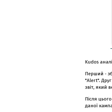
Kudos аналі
Перший - зб
"Alert". Др
звіт, який
Після цього
даної кампа