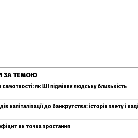
И ЗА ТЕМОЮ
 самотності: як ШІ підміняє людську близькість
рдів капіталізації до банкрутства: історія злету і па
фіцит як точка зростання