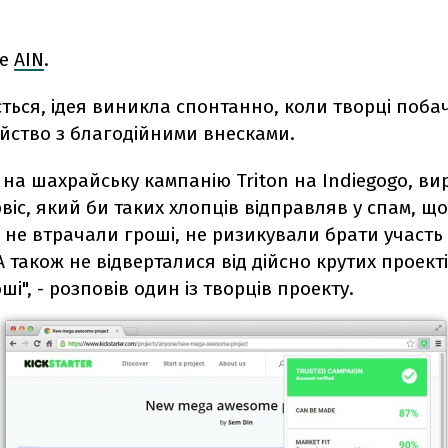
ше
AIN
.
ться, ідея виникла спонтанно, коли творці поб
йство з благодійними внесками.
на шахрайську кампанію Triton на Indiegogo, в
віс, який би таких хлопців відправляв у спам, щ
 не втрачали гроші, не ризикували брати участь
А також не відверталися від дійсно крутих проект
ші", - розповів один із творців проекту.