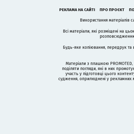
РЕКЛАМА НА САЙТІ
ПРО ПРОЄКТ
ПО
Використання матеріалів с
Всі матеріали, які розміщені на цьо
розповсюдженню в
Будь-яке копіювання, передрук та 
Матеріали з плашкою PROMOTED, 
поділяти погляди, які в них промо
участь у підготовці цього контенту
судження, оприлюднені у рекламних м