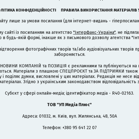
ЛІТИКА КОНФІДЕНЦІЙНОСТІ
ПРАВИЛА ВИКОРИСТАННЯ МАТЕРІАЛІВ 
айту лише за умови посилання (для інтернет-видань - гіперпосиланн
му сайті із посиланням на агентство
"Інтерфакс-Україна"
, не підля
 будь-якій формі, інакше як з письмового дозволу агентства "Ін
відтворення фотографічних творів та/або аудіовізуальних творів п
забороняється.
НОВИНИ КОМПАНІЙ та ПОЗИЦІЯ є рекламними та публікуються на п
туються. Матеріали з плашкою СПЕЦПРОЄКТ та ЗА ПІДТРИМКИ також
 і поділяє думки, висловлені у цих матеріалах. Редакція не несе ві
атеріалах. Згідно з українським законодавством відповідальність 
Cубєкт у сфері онлайн-медіа; ідентифікатор медіа - R40-02163.
ТОВ "УП Медіа Плюс"
Адреса: 01032, м. Київ, вул. Жилянська, 48, 50А
Телефон: +380 95 641 22 07