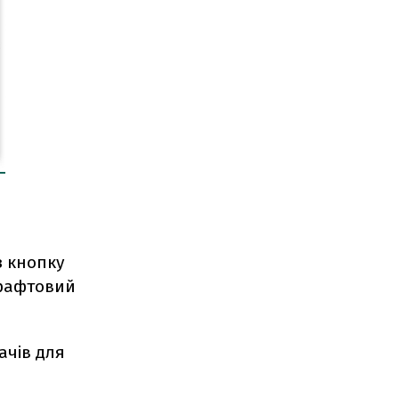
з кнопку
 драфтовий
ачів для