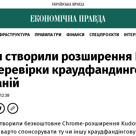
ФРАСТРУКТУРА
ПРАВИЛА ГРИ
ФІНАНСИ
СПЕЦПРОЄКТИ
ІНТЕР
 створили розширення
еревірки краудфандинг
ній
12:38
створили безкоштовне Chrome-розширення Kudos
 варто спонсорувати ту чи іншу краудфандінгов