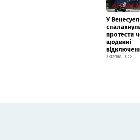
У Венесуел
спалахнул
протести ч
щоденні
відключенн
8 СЕРПНЯ, 18:00