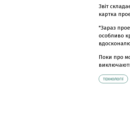
Звіт склада
картка проек
"Зараз прое
особливо к
вдосконалю
Поки про м
виключають
ТЕХНОЛОГІЇ