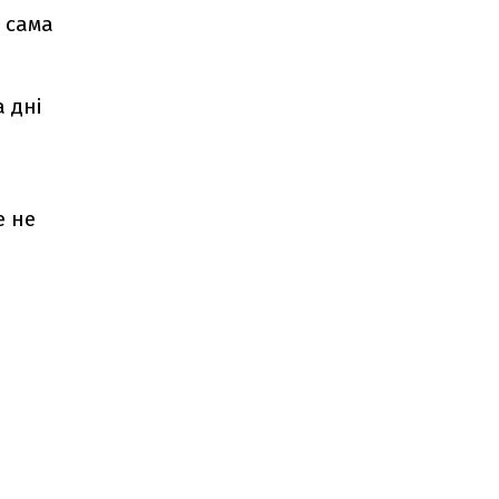
к сама
 дні
е не