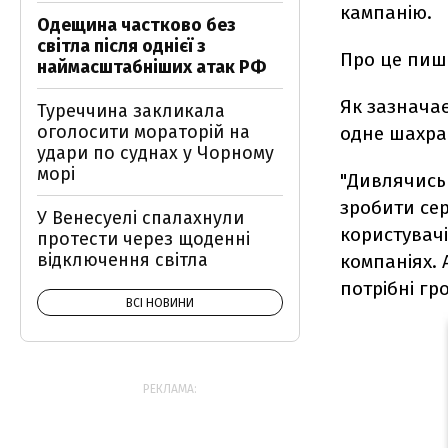
кампанію.
Одещина частково без
світла після однієї з
Про це пи
наймасштабніших атак РФ
Як зазначає
Туреччина закликала
оголосити мораторій на
одне шахра
удари по суднах у Чорному
морі
"Дивлячись 
зробити сер
У Венесуелі спалахнули
користувачі
протести через щоденні
відключення світла
компаніях. 
потрібні гро
ВСІ НОВИНИ
РЕКЛАМА: