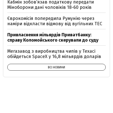
Кабмін зобовʼязав податкову передати
Міноборони дані чоловіків 18-60 років
Єврокомісія попередила Румунію через
наміри відкласти відмову від вугільних ТЕС
Привласнення мільярдів Приватбанку:
справу Коломойського скерували до суду
Мегазавод з виробництва чипів у Техасі
обійдеться SpaceX у 16,8 мільярдів доларів
ВСІ НОВИНИ