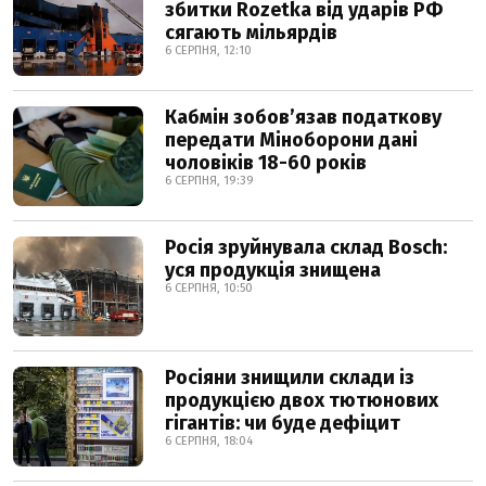
збитки Rozetka від ударів РФ
сягають мільярдів
6 СЕРПНЯ, 12:10
Кабмін зобовʼязав податкову
передати Міноборони дані
чоловіків 18-60 років
6 СЕРПНЯ, 19:39
Росія зруйнувала склад Bosch:
уся продукція знищена
6 СЕРПНЯ, 10:50
Росіяни знищили склади із
продукцією двох тютюнових
гігантів: чи буде дефіцит
6 СЕРПНЯ, 18:04