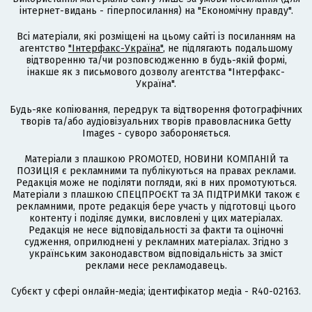
інтернет-видань - гіперпосилання) на "Економічну правду".
Всі матеріали, які розміщені на цьому сайті із посиланням на
агентство
"Інтерфакс-Україна"
, не підлягають подальшому
відтворенню та/чи розповсюдженню в будь-якій формі,
інакше як з письмового дозволу агентства "Інтерфакс-
Україна".
Будь-яке копіювання, передрук та відтворення фотографічних
творів та/або аудіовізуальних творів правовласника Getty
Images - суворо забороняється.
Матеріали з плашкою PROMOTED, НОВИНИ КОМПАНІЙ та
ПОЗИЦІЯ є рекламними та публікуються на правах реклами.
Редакція може не поділяти погляди, які в них промотуються.
Матеріали з плашкою СПЕЦПРОЄКТ та ЗА ПІДТРИМКИ також є
рекламними, проте редакція бере участь у підготовці цього
контенту і поділяє думки, висловлені у цих матеріалах.
Редакція не несе відповідальності за факти та оціночні
судження, оприлюднені у рекламних матеріалах. Згідно з
українським законодавством відповідальність за зміст
реклами несе рекламодавець.
Cубєкт у сфері онлайн-медіа; ідентифікатор медіа - R40-02163.