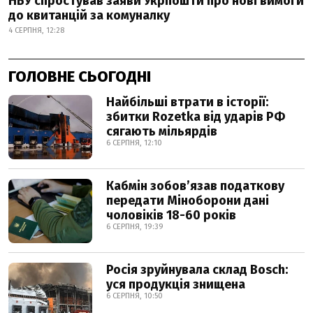
НБУ спростував заяви Укрпошти про нові вимоги
до квитанцій за комуналку
4 СЕРПНЯ, 12:28
ГОЛОВНЕ СЬОГОДНІ
Найбільші втрати в історії:
збитки Rozetka від ударів РФ
сягають мільярдів
6 СЕРПНЯ, 12:10
Кабмін зобовʼязав податкову
передати Міноборони дані
чоловіків 18-60 років
6 СЕРПНЯ, 19:39
Росія зруйнувала склад Bosch:
уся продукція знищена
6 СЕРПНЯ, 10:50