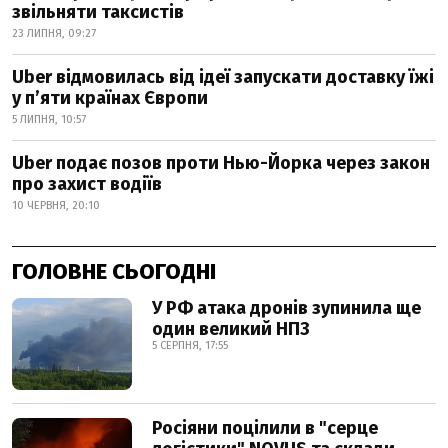
звільняти таксистів
23 ЛИПНЯ, 09:27
Uber відмовилась від ідеї запускати доставку їжі
у пʼяти країнах Європи
5 ЛИПНЯ, 10:57
Uber подає позов проти Нью-Йорка через закон
про захист водіїв
10 ЧЕРВНЯ, 20:10
ГОЛОВНЕ СЬОГОДНІ
У РФ атака дронів зупинила ще
один великий НПЗ
5 СЕРПНЯ, 17:55
Росіяни поцілили в "серце