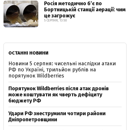
Росія методично б’є по
Бортницькій станції аерації: чим
це загрожує
5 СЕРПНЯ, 13:50
ОСТАННІ НОВИНИ
Новини 5 серпня: чисельні наслідки атаки
РФ по Україні, трильйон рублів на
порятунок Wildberries
Порятунок Wildberries після атак дронів
може коштувати як чверть дефіциту
бюджету РФ
Удари РФ знеструмили чотири райони
Дніпропетровщини