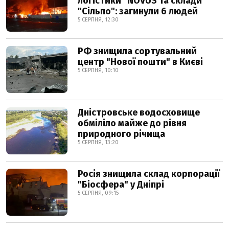
логістики" NOVUS та склади
"Сільпо": загинули 6 людей
5 СЕРПНЯ, 12:30
РФ знищила сортувальний
центр "Нової пошти" в Києві
5 СЕРПНЯ, 10:10
Дністровське водосховище
обміліло майже до рівня
природного річища
5 СЕРПНЯ, 13:20
Росія знищила склад корпорації
"Біосфера" у Дніпрі
5 СЕРПНЯ, 09:15