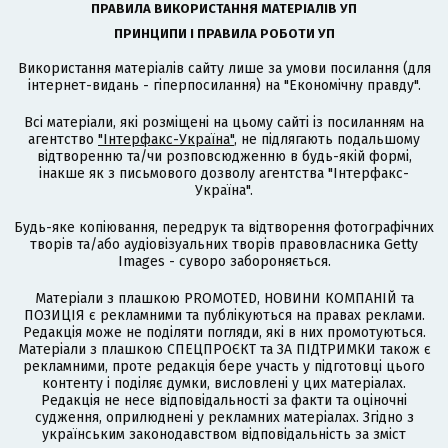
ПРАВИЛА ВИКОРИСТАННЯ МАТЕРІАЛІВ УП
ПРИНЦИПИ І ПРАВИЛА РОБОТИ УП
Використання матеріалів сайту лише за умови посилання (для
інтернет-видань - гіперпосилання) на "Економічну правду".
Всі матеріали, які розміщені на цьому сайті із посиланням на
агентство
"Інтерфакс-Україна"
, не підлягають подальшому
відтворенню та/чи розповсюдженню в будь-якій формі,
інакше як з письмового дозволу агентства "Інтерфакс-
Україна".
Будь-яке копіювання, передрук та відтворення фотографічних
творів та/або аудіовізуальних творів правовласника Getty
Images - суворо забороняється.
Матеріали з плашкою PROMOTED, НОВИНИ КОМПАНІЙ та
ПОЗИЦІЯ є рекламними та публікуються на правах реклами.
Редакція може не поділяти погляди, які в них промотуються.
Матеріали з плашкою СПЕЦПРОЄКТ та ЗА ПІДТРИМКИ також є
рекламними, проте редакція бере участь у підготовці цього
контенту і поділяє думки, висловлені у цих матеріалах.
Редакція не несе відповідальності за факти та оціночні
судження, оприлюднені у рекламних матеріалах. Згідно з
українським законодавством відповідальність за зміст