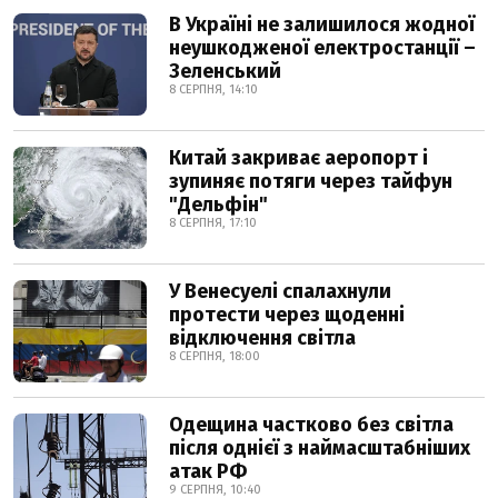
В Україні не залишилося жодної
неушкодженої електростанції –
Зеленський
8 СЕРПНЯ, 14:10
Китай закриває аеропорт і
зупиняє потяги через тайфун
"Дельфін"
8 СЕРПНЯ, 17:10
У Венесуелі спалахнули
протести через щоденні
відключення світла
8 СЕРПНЯ, 18:00
Одещина частково без світла
після однієї з наймасштабніших
атак РФ
9 СЕРПНЯ, 10:40