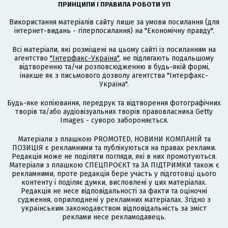
ПРИНЦИПИ І ПРАВИЛА РОБОТИ УП
Використання матеріалів сайту лише за умови посилання (для
інтернет-видань - гіперпосилання) на "Економічну правду".
Всі матеріали, які розміщені на цьому сайті із посиланням на
агентство
"Інтерфакс-Україна"
, не підлягають подальшому
відтворенню та/чи розповсюдженню в будь-якій формі,
інакше як з письмового дозволу агентства "Інтерфакс-
Україна".
Будь-яке копіювання, передрук та відтворення фотографічних
творів та/або аудіовізуальних творів правовласника Getty
Images - суворо забороняється.
Матеріали з плашкою PROMOTED, НОВИНИ КОМПАНІЙ та
ПОЗИЦІЯ є рекламними та публікуються на правах реклами.
Редакція може не поділяти погляди, які в них промотуються.
Матеріали з плашкою СПЕЦПРОЄКТ та ЗА ПІДТРИМКИ також є
рекламними, проте редакція бере участь у підготовці цього
контенту і поділяє думки, висловлені у цих матеріалах.
Редакція не несе відповідальності за факти та оціночні
судження, оприлюднені у рекламних матеріалах. Згідно з
українським законодавством відповідальність за зміст
реклами несе рекламодавець.