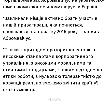
торгівлі Айварас Абромавичус на українсько-
німецькому економічному форумі в Берліні.
"Закликали німців активно брати участь в
нашій приватизації, яка почнеться,
сподіваюся, на початку 2016 року, - заявив
Абромавічус.
"Тільки з приходом прозорих інвесторів з
високими стандартами корпоративного
управління, з високими моральними та
етичними стандартами, з іншим підходом до
етики роботи, з нульовою толерантністю до
корупції реально зможемо змінити країну", -
сказав міністр.
РЕКЛАМА: