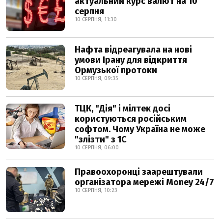
актуальний курс валют на 10
серпня
10 СЕРПНЯ, 11:30
Нафта відреагувала на нові
умови Ірану для відкриття
Ормузької протоки
10 СЕРПНЯ, 09:35
ТЦК, "Дія" і мілтек досі
користуються російським
софтом. Чому Україна не може
"злізти" з 1С
10 СЕРПНЯ, 06:00
Правоохоронці заарештували
організатора мережі Money 24/7
10 СЕРПНЯ, 10:23