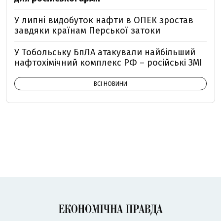
У липні видобуток нафти в ОПЕК зростав
завдяки країнам Перської затоки
У Тобольську БпЛА атакували найбільший
нафтохімічний комплекс РФ – російські ЗМІ
ВСІ НОВИНИ