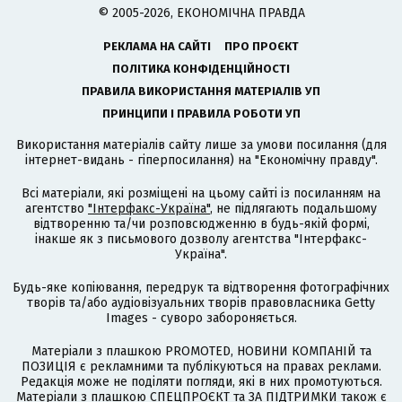
© 2005-2026, ЕКОНОМІЧНА ПРАВДА
РЕКЛАМА НА САЙТІ
ПРО ПРОЄКТ
ПОЛІТИКА КОНФІДЕНЦІЙНОСТІ
ПРАВИЛА ВИКОРИСТАННЯ МАТЕРІАЛІВ УП
ПРИНЦИПИ І ПРАВИЛА РОБОТИ УП
Використання матеріалів сайту лише за умови посилання (для
інтернет-видань - гіперпосилання) на "Економічну правду".
Всі матеріали, які розміщені на цьому сайті із посиланням на
агентство
"Інтерфакс-Україна"
, не підлягають подальшому
відтворенню та/чи розповсюдженню в будь-якій формі,
інакше як з письмового дозволу агентства "Інтерфакс-
Україна".
Будь-яке копіювання, передрук та відтворення фотографічних
творів та/або аудіовізуальних творів правовласника Getty
Images - суворо забороняється.
Матеріали з плашкою PROMOTED, НОВИНИ КОМПАНІЙ та
ПОЗИЦІЯ є рекламними та публікуються на правах реклами.
Редакція може не поділяти погляди, які в них промотуються.
Матеріали з плашкою СПЕЦПРОЄКТ та ЗА ПІДТРИМКИ також є