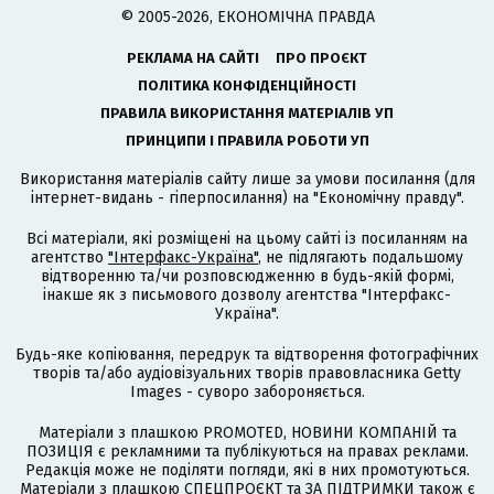
© 2005-2026, ЕКОНОМІЧНА ПРАВДА
РЕКЛАМА НА САЙТІ
ПРО ПРОЄКТ
ПОЛІТИКА КОНФІДЕНЦІЙНОСТІ
ПРАВИЛА ВИКОРИСТАННЯ МАТЕРІАЛІВ УП
ПРИНЦИПИ І ПРАВИЛА РОБОТИ УП
Використання матеріалів сайту лише за умови посилання (для
інтернет-видань - гіперпосилання) на "Економічну правду".
Всі матеріали, які розміщені на цьому сайті із посиланням на
агентство
"Інтерфакс-Україна"
, не підлягають подальшому
відтворенню та/чи розповсюдженню в будь-якій формі,
інакше як з письмового дозволу агентства "Інтерфакс-
Україна".
Будь-яке копіювання, передрук та відтворення фотографічних
творів та/або аудіовізуальних творів правовласника Getty
Images - суворо забороняється.
Матеріали з плашкою PROMOTED, НОВИНИ КОМПАНІЙ та
ПОЗИЦІЯ є рекламними та публікуються на правах реклами.
Редакція може не поділяти погляди, які в них промотуються.
Матеріали з плашкою СПЕЦПРОЄКТ та ЗА ПІДТРИМКИ також є