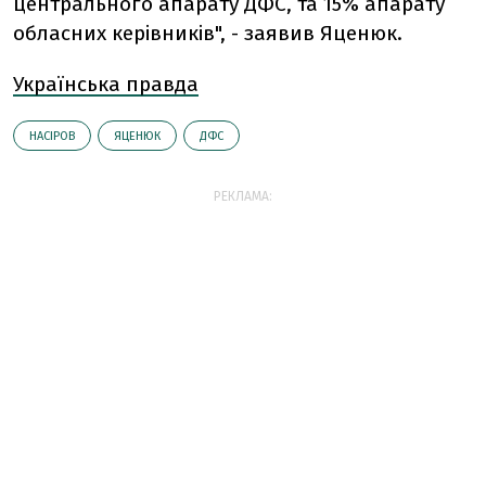
центрального апарату ДФС, та 15% апарату
обласних керівників", - заявив Яценюк.
Українська правда
НАСІРОВ
ЯЦЕНЮК
ДФС
РЕКЛАМА: