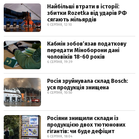
Найбільші втрати в історії:
збитки Rozetka від ударів РФ
сягають мільярдів
6 СЕРПНЯ, 12:10
Кабмін зобовʼязав податкову
передати Міноборони дані
чоловіків 18-60 років
6 СЕРПНЯ, 19:39
Росія зруйнувала склад Bosch:
уся продукція знищена
6 СЕРПНЯ, 10:50
Росіяни знищили склади із
продукцією двох тютюнових
гігантів: чи буде дефіцит
6 СЕРПНЯ, 18:04