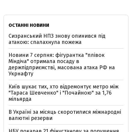
ОСТАННІ НОВИНИ
Сизранський НПЗ знову опинився під
атакою: спалахнула пожежа
Новини 7 серпня: фігурантка "плівок
Міндіча" отримала посаду в
держпідприємстві, масована атака РФ на
Укрнафту
Київ шукає тих, хто відремонтує метро між
"Тараса Шевченко" і "Почайною" за 1,76
мільярда
В Україні за місяць скоротилися міжнародні
валютні резерви
НБУ покарав 21 фінустанову за порушення,