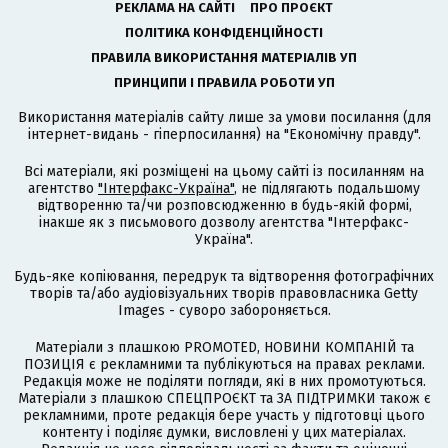
РЕКЛАМА НА САЙТІ
ПРО ПРОЄКТ
ПОЛІТИКА КОНФІДЕНЦІЙНОСТІ
ПРАВИЛА ВИКОРИСТАННЯ МАТЕРІАЛІВ УП
ПРИНЦИПИ І ПРАВИЛА РОБОТИ УП
Використання матеріалів сайту лише за умови посилання (для
інтернет-видань - гіперпосилання) на "Економічну правду".
Всі матеріали, які розміщені на цьому сайті із посиланням на
агентство
"Інтерфакс-Україна"
, не підлягають подальшому
відтворенню та/чи розповсюдженню в будь-якій формі,
інакше як з письмового дозволу агентства "Інтерфакс-
Україна".
Будь-яке копіювання, передрук та відтворення фотографічних
творів та/або аудіовізуальних творів правовласника Getty
Images - суворо забороняється.
Матеріали з плашкою PROMOTED, НОВИНИ КОМПАНІЙ та
ПОЗИЦІЯ є рекламними та публікуються на правах реклами.
Редакція може не поділяти погляди, які в них промотуються.
Матеріали з плашкою СПЕЦПРОЄКТ та ЗА ПІДТРИМКИ також є
рекламними, проте редакція бере участь у підготовці цього
контенту і поділяє думки, висловлені у цих матеріалах.