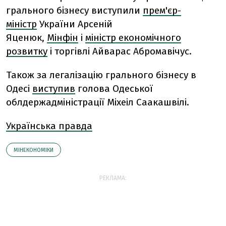
грального бізнесу виступили
прем'єр-
міністр
України Арсеній
Яценюк,
Мінфін
і
міністр економічного
розвитку
і торгівлі Айварас Абромавічус.
Також за легалізацію грального бізнесу в
Одесі
виступив
голова Одеської
облдержадміністрації Міхеіл Саакашвілі.
Українська правда
МІНЕКОНОМІКИ
РЕКЛАМА: