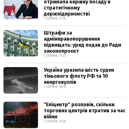
отримала керівну посаду в
стратегічному
держпідприємстві
7 СЕРПНЯ, 17:10
Штрафи за
адмінправопорушення
підвищать: уряд подав до Ради
законопроєкт
7 СЕРПНЯ, 11:23
Україна уразила шість суден
тіньового флоту РФ та 10
енерговузлів
7 СЕРПНЯ, 18:10
"Епіцентр" розповів, скільки
торгових центрів втратив за час
війни
7 СЕРПНЯ, 11:56