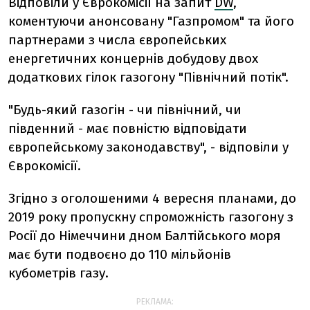
Відповіли у Єврокомісії на запит
DW
,
коментуючи анонсовану "Газпромом" та його
партнерами з числа європейських
енергетичних концернів добудову двох
додаткових гілок газогону "Північний потік".
"Будь-який газогін - чи північний, чи
південний - має повністю відповідати
європейському законодавству", - відповіли у
Єврокомісії.
Згідно з оголошеними 4 вересня планами, до
2019 року пропускну спроможність газогону з
Росії до Німеччини дном Балтійського моря
має бути подвоєно до 110 мільйонів
кубометрів газу.
РЕКЛАМА: