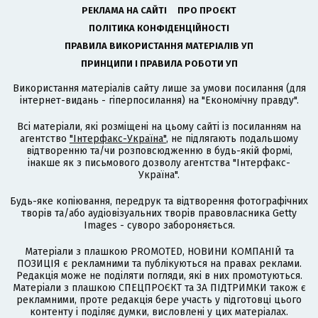
РЕКЛАМА НА САЙТІ
ПРО ПРОЄКТ
ПОЛІТИКА КОНФІДЕНЦІЙНОСТІ
ПРАВИЛА ВИКОРИСТАННЯ МАТЕРІАЛІВ УП
ПРИНЦИПИ І ПРАВИЛА РОБОТИ УП
Використання матеріалів сайту лише за умови посилання (для
інтернет-видань - гіперпосилання) на "Економічну правду".
Всі матеріали, які розміщені на цьому сайті із посиланням на
агентство
"Інтерфакс-Україна"
, не підлягають подальшому
відтворенню та/чи розповсюдженню в будь-якій формі,
інакше як з письмового дозволу агентства "Інтерфакс-
Україна".
Будь-яке копіювання, передрук та відтворення фотографічних
творів та/або аудіовізуальних творів правовласника Getty
Images - суворо забороняється.
Матеріали з плашкою PROMOTED, НОВИНИ КОМПАНІЙ та
ПОЗИЦІЯ є рекламними та публікуються на правах реклами.
Редакція може не поділяти погляди, які в них промотуються.
Матеріали з плашкою СПЕЦПРОЄКТ та ЗА ПІДТРИМКИ також є
рекламними, проте редакція бере участь у підготовці цього
контенту і поділяє думки, висловлені у цих матеріалах.