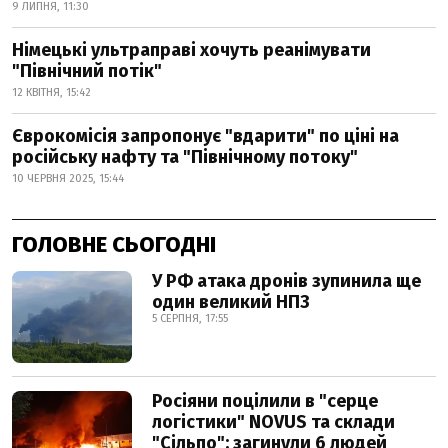
9 ЛИПНЯ, 11:30
Німецькі ультраправі хочуть реанімувати
"Північний потік"
12 КВІТНЯ, 15:42
Єврокомісія запропонує "вдарити" по ціні на
російську нафту та "Північному потоку"
10 ЧЕРВНЯ 2025, 15:44
ГОЛОВНЕ СЬОГОДНІ
У РФ атака дронів зупинила ще
один великий НПЗ
5 СЕРПНЯ, 17:55
Росіяни поцілили в "серце
логістики" NOVUS та склади
"Сільпо": загинули 6 людей