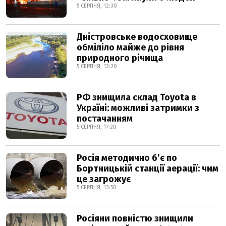
5 СЕРПНЯ, 12:30
Дністровське водосховище
обміліло майже до рівня
природного річища
5 СЕРПНЯ, 13:20
РФ знищила склад Toyota в
Україні: можливі затримки з
постачанням
5 СЕРПНЯ, 17:20
Росія методично б’є по
Бортницькій станції аерації: чим
це загрожує
5 СЕРПНЯ, 13:50
Росіяни повністю знищили