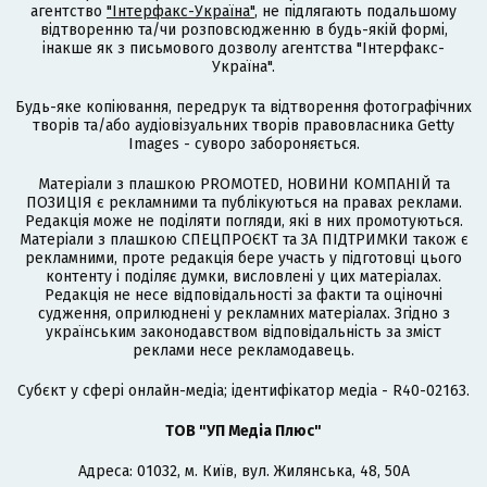
агентство
"Інтерфакс-Україна"
, не підлягають подальшому
відтворенню та/чи розповсюдженню в будь-якій формі,
інакше як з письмового дозволу агентства "Інтерфакс-
Україна".
Будь-яке копіювання, передрук та відтворення фотографічних
творів та/або аудіовізуальних творів правовласника Getty
Images - суворо забороняється.
Матеріали з плашкою PROMOTED, НОВИНИ КОМПАНІЙ та
ПОЗИЦІЯ є рекламними та публікуються на правах реклами.
Редакція може не поділяти погляди, які в них промотуються.
Матеріали з плашкою СПЕЦПРОЄКТ та ЗА ПІДТРИМКИ також є
рекламними, проте редакція бере участь у підготовці цього
контенту і поділяє думки, висловлені у цих матеріалах.
Редакція не несе відповідальності за факти та оціночні
судження, оприлюднені у рекламних матеріалах. Згідно з
українським законодавством відповідальність за зміст
реклами несе рекламодавець.
Cубєкт у сфері онлайн-медіа; ідентифікатор медіа - R40-02163.
ТОВ "УП Медіа Плюс"
Адреса: 01032, м. Київ, вул. Жилянська, 48, 50А