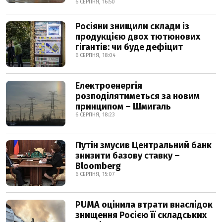
6 СЕРПНЯ, 16:50
Росіяни знищили склади із
продукцією двох тютюнових
гігантів: чи буде дефіцит
6 СЕРПНЯ, 18:04
Електроенергія
розподілятиметься за новим
принципом – Шмигаль
6 СЕРПНЯ, 18:23
Путін змусив Центральний банк
знизити базову ставку –
Bloomberg
6 СЕРПНЯ, 15:07
PUMA оцінила втрати внаслідок
знищення Росією її складських