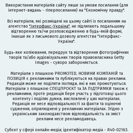
Використання матеріалів сайту лише за умови посилання (для
інтернет-видань - гіперпосилання) на "Економічну правду".
Всі матеріали, які розміщені на цьому сайті із посиланням на
агентство
"Інтерфакс-Україна"
, не підлягають подальшому
відтворенню та/чи розповсюдженню в будь-якій формі,
інакше як з письмового дозволу агентства "Інтерфакс-
Україна".
Будь-яке копіювання, передрук та відтворення фотографічних
творів та/або аудіовізуальних творів правовласника Getty
Images - суворо забороняється.
Матеріали з плашкою PROMOTED, НОВИНИ КОМПАНІЙ та
ПОЗИЦІЯ є рекламними та публікуються на правах реклами.
Редакція може не поділяти погляди, які в них промотуються.
Матеріали з плашкою СПЕЦПРОЄКТ та ЗА ПІДТРИМКИ також є
рекламними, проте редакція бере участь у підготовці цього
контенту і поділяє думки, висловлені у цих матеріалах.
Редакція не несе відповідальності за факти та оціночні
судження, оприлюднені у рекламних матеріалах. Згідно з
українським законодавством відповідальність за зміст
реклами несе рекламодавець.
Cубєкт у сфері онлайн-медіа; ідентифікатор медіа - R40-02163.