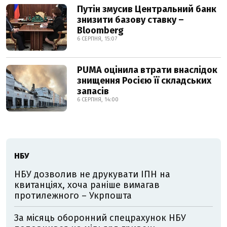
Путін змусив Центральний банк
знизити базову ставку –
Bloomberg
6 СЕРПНЯ, 15:07
PUMA оцінила втрати внаслідок
знищення Росією її складських
запасів
6 СЕРПНЯ, 14:00
НБУ
НБУ дозволив не друкувати ІПН на
квитанціях, хоча раніше вимагав
протилежного – Укрпошта
За місяць оборонний спецрахунок НБУ