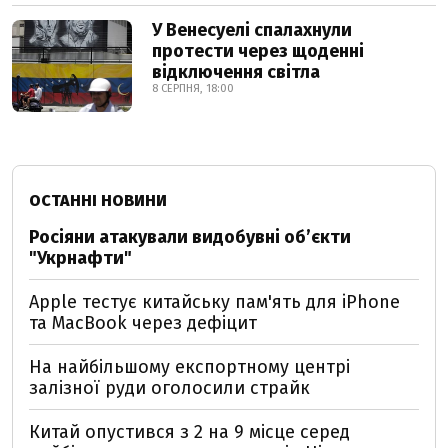
У Венесуелі спалахнули
протести через щоденні
відключення світла
8 СЕРПНЯ, 18:00
ОСТАННІ НОВИНИ
Росіяни атакували видобувні обʼєкти
"Укрнафти"
Apple тестує китайську пам'ять для iPhone
та MacBook через дефіцит
На найбільшому експортному центрі
залізної руди оголосили страйк
Китай опустився з 2 на 9 місце серед